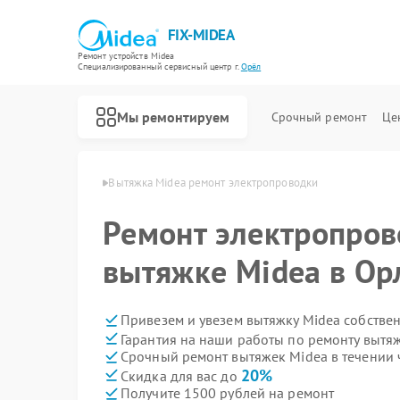
FIX-MIDEA
Ремонт устройств Midea
Специализированный cервисный центр г.
Орёл
Мы ремонтируем
Срочный ремонт
Це
ытяжек Midea в Орле
Вытяжка Midea ремонт электропроводки
Ремонт электропров
вытяжке Midea в Ор
Привезем и увезем вытяжку Midea собстве
Гарантия на наши работы по ремонту вытя
Срочный ремонт вытяжек Midea в течении 
20%
Скидка для вас до
Получите 1500 рублей на ремонт
Ремонт варочных панелей Midea
Ремонт парогенераторов Midea
Ремонт увлажнителей воздуха Midea
Ремонт очистителей воздуха Midea
Ремонт морозильных камер Midea
Ремонт вертикальных пылесосов Midea
Ремонт водонагревателей Midea
Ремонт роботов-пылесосов Midea
Ремонт стиральных машин Midea
Ремонт посудомоечных машин Midea
Ремонт микроволновых печей Midea
Ремонт кондиционеров Midea
Ремонт духовых шкафов Midea
Ремонт сушильных машин Midea