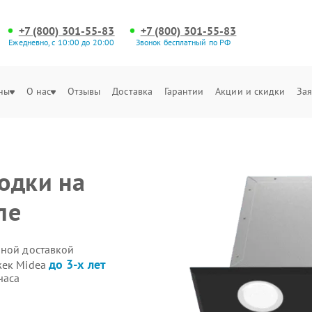
+7 (800) 301-55-83
+7 (800) 301-55-83
Ежедневно, с 10:00 до 20:00
Звонок бесплатный по РФ
ны
О нас
Отзывы
Доставка
Гарантии
Акции и скидки
Зая
одки на
ле
нной доставкой
до 3-х лет
жек Midea
часа