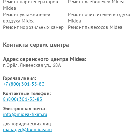
Ремонт парогенераторов
Ремонт хлебопечек Midea
Midea
Ремонт увлажнителей
Ремонт очистителей воздуха
воздуха Midea
Midea
Ремонт морозильных камер
Ремонт пылесосов Midea
Midea
Ремонт вертикальных
Ремонт обогревателей Midea
Контакты сервис центра
пылесосов Midea
Ремонт вытяжек Midea
Ремонт водонагревателей
Адрес сервисного центра Midea:
Midea
г. Орёл, Ливенская ул., 68А
Горячая линия:
+7 (800) 301-55-83
Контактный телефон:
8 (800) 301-55-83
Электронная почта:
info@midea-fixim.ru
для юридических лиц
manager@fix-midea.ru