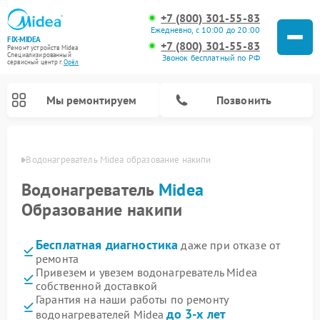
+7 (800) 301-55-83
Ежедневно, с 10:00 до 20:00
FIX-MIDEA
+7 (800) 301-55-83
Ремонт устройств Midea
Специализированный
Звонок бесплатный по РФ
cервисный центр г.
Орёл
Мы ремонтируем
Позвонить
 Орле
Водонагреватель Midea образование накипи
Водонагреватель
Midea
Образование накипи
Бесплатная диагностика
даже при отказе от
ремонта
Привезем и увезем водонагреватель Midea
собственной доставкой
Ремонт вертикальных пылесосов Midea
Ремонт варочных панелей Midea
Ремонт увлажнителей воздуха Midea
Ремонт морозильных камер Midea
Ремонт роботов-пылесосов Midea
Ремонт стиральных машин Midea
Ремонт микроволновых печей Midea
Ремонт очистителей воздуха Midea
Ремонт посудомоечных машин Midea
Ремонт сушильных машин Midea
Гарантия на наши работы по ремонту
до 3-х лет
водонагревателей Midea