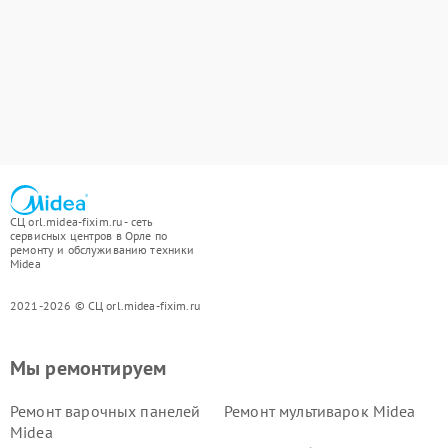
СЦ orl.midea-fixim.ru - сеть
сервисных центров в Орле по
ремонту и обслуживанию техники
Midea
2021-2026 © СЦ orl.midea-fixim.ru
Мы ремонтируем
Ремонт варочных панелей
Ремонт мультиварок Midea
Midea