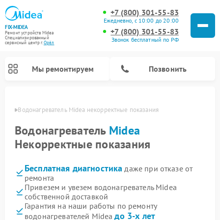
+7 (800) 301-55-83
Ежедневно, с 10:00 до 20:00
FIX-MIDEA
+7 (800) 301-55-83
Ремонт устройств Midea
Специализированный
Звонок бесплатный по РФ
cервисный центр г.
Орёл
Мы ремонтируем
Позвонить
 Орле
Водонагреватель Midea некорректные показания
Водонагреватель
Midea
Некорректные показания
Бесплатная диагностика
даже при отказе от
ремонта
Привезем и увезем водонагреватель Midea
собственной доставкой
Ремонт вертикальных пылесосов Midea
Ремонт варочных панелей Midea
Ремонт увлажнителей воздуха Midea
Ремонт морозильных камер Midea
Ремонт роботов-пылесосов Midea
Ремонт стиральных машин Midea
Ремонт микроволновых печей Midea
Ремонт очистителей воздуха Midea
Ремонт посудомоечных машин Midea
Ремонт сушильных машин Midea
Гарантия на наши работы по ремонту
до 3-х лет
водонагревателей Midea