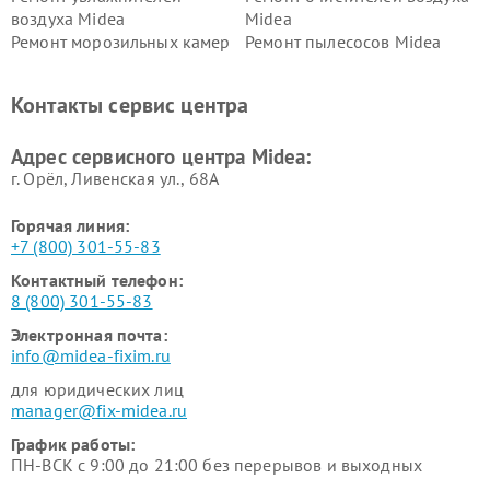
воздуха Midea
Midea
Ремонт морозильных камер
Ремонт пылесосов Midea
Midea
Ремонт вертикальных
Ремонт обогревателей Midea
Контакты сервис центра
пылесосов Midea
Ремонт вытяжек Midea
Ремонт водонагревателей
Адрес сервисного центра Midea:
Midea
г. Орёл, Ливенская ул., 68А
Горячая линия:
+7 (800) 301-55-83
Контактный телефон:
8 (800) 301-55-83
Электронная почта:
info@midea-fixim.ru
для юридических лиц
manager@fix-midea.ru
График работы:
ПН-ВСК с 9:00 до 21:00 без перерывов и выходных