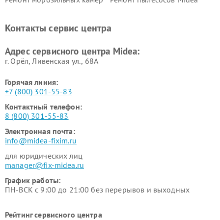
Midea
Ремонт вертикальных
Ремонт обогревателей Midea
Контакты сервис центра
пылесосов Midea
Ремонт вытяжек Midea
Ремонт водонагревателей
Адрес сервисного центра Midea:
Midea
г. Орёл, Ливенская ул., 68А
Горячая линия:
+7 (800) 301-55-83
Контактный телефон:
8 (800) 301-55-83
Электронная почта:
info@midea-fixim.ru
для юридических лиц
manager@fix-midea.ru
График работы:
ПН-ВСК с 9:00 до 21:00 без перерывов и выходных
Рейтинг сервисного центра