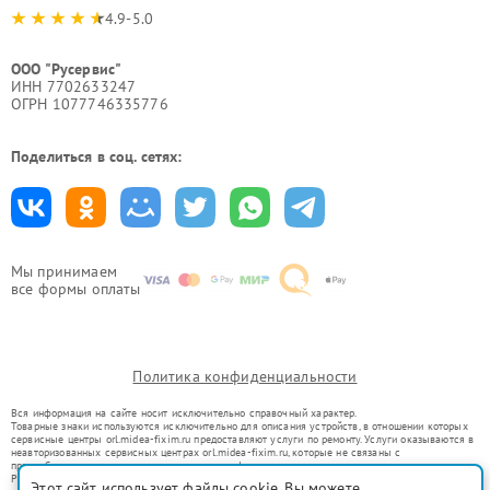
4.9-5.0
ООО "Русервис"
ИНН 7702633247
ОГРН 1077746335776
Поделиться в соц. сетях:
Мы принимаем
все формы оплаты
Политика конфиденциальности
Вся информация на сайте носит исключительно справочный характер.
Товарные знаки используются исключительно для описания устройств, в отношении которых
сервисные центры orl.midea-fixim.ru предоставляют услуги по ремонту. Услуги оказываются в
неавторизованных сервисных центрах orl.midea-fixim.ru, которые не связаны с
правообладателями товарных знаков или их официальными представителями.
Ремонт осуществляется для устройств, уже введенных в гражданский оборот в соответствии
Этот сайт использует файлы cookie. Вы можете