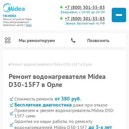
+7 (800) 301-55-83
Ежедневно, с 10:00 до 20:00
FIX-MIDEA
+7 (800) 301-55-83
Ремонт устройств Midea
Специализированный
Звонок бесплатный по РФ
cервисный центр г.
Орёл
Мы ремонтируем
Позвонить
 Орле
Ремонт водонагревателя Midea D30-15F7 в Орле
Ремонт водонагревателя Midea
D30-15F7 в Орле
от 380 руб.
Стоимость ремонта
Бесплатная диагностика
даже при отказе
Привезем и увезем водонагреватель Midea D30-
15F7 сами
Ремонт вертикальных пылесосов Midea
Ремонт варочных панелей Midea
Ремонт увлажнителей воздуха Midea
Ремонт морозильных камер Midea
Ремонт роботов-пылесосов Midea
Ремонт стиральных машин Midea
Ремонт микроволновых печей Midea
Ремонт очистителей воздуха Midea
Ремонт посудомоечных машин Midea
Ремонт сушильных машин Midea
Гарантия на наши работы по ремонту
до 3-х лет
водонагревателей Midea D30-15F7