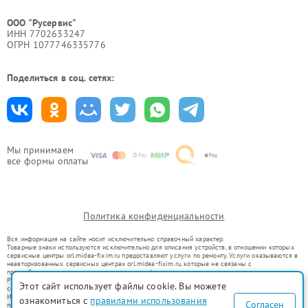
ООО "Русервис"
ИНН 7702633247
ОГРН 1077746335776
Поделиться в соц. сетях:
Мы принимаем
все формы оплаты
Политика конфиденциальности
Вся информация на сайте носит исключительно справочный характер.
Товарные знаки используются исключительно для описания устройств, в отношении которых
сервисные центры orl.midea-fixim.ru предоставляют услуги по ремонту. Услуги оказываются в
неавторизованных сервисных центрах orl.midea-fixim.ru, которые не связаны с
правообладателями товарных знаков или их официальными представителями.
Ремонт осуществляется для устройств, уже введенных в гражданский оборот в соответствии
Этот сайт использует файлы cookie. Вы можете
со статьей 1487 ГК РФ.
Использование товарных знаков не преследует цели индивидуализации услуг или введения
ознакомиться с
правилами использования
Согласен
потребителей в заблуждение, а служит для информирования о предоставляемых услугах по