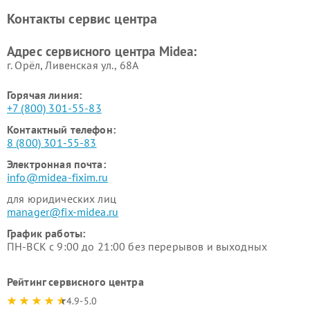
Ремонт вертикальных
Ремонт обогревателей Midea
Контакты сервис центра
пылесосов Midea
Ремонт вытяжек Midea
Ремонт водонагревателей
Адрес сервисного центра Midea:
Midea
г. Орёл, Ливенская ул., 68А
Горячая линия:
+7 (800) 301-55-83
Контактный телефон:
8 (800) 301-55-83
Электронная почта:
info@midea-fixim.ru
для юридических лиц
manager@fix-midea.ru
График работы:
ПН-ВСК с 9:00 до 21:00 без перерывов и выходных
Рейтинг сервисного центра
4.9-5.0