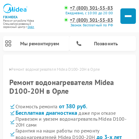
+7 (800) 301-55-83
Ежедневно, с 10:00 до 20:00
FIX-MIDEA
+7 (800) 301-55-83
Ремонт устройств Midea
Специализированный
Звонок бесплатный по РФ
cервисный центр г.
Орёл
Мы ремонтируем
Позвонить
 Орле
Ремонт водонагревателя Midea D100-20H в Орле
Ремонт водонагревателя Midea
D100-20H в Орле
от 380 руб.
Стоимость ремонта
Бесплатная диагностика
даже при отказе
Привезем и увезем водонагреватель Midea D100-
20H сами
Ремонт вертикальных пылесосов Midea
Ремонт варочных панелей Midea
Ремонт увлажнителей воздуха Midea
Ремонт морозильных камер Midea
Ремонт роботов-пылесосов Midea
Ремонт стиральных машин Midea
Ремонт микроволновых печей Midea
Ремонт очистителей воздуха Midea
Ремонт посудомоечных машин Midea
Ремонт сушильных машин Midea
Гарантия на наши работы по ремонту
до 3-х лет
водонагревателей Midea D100-20H