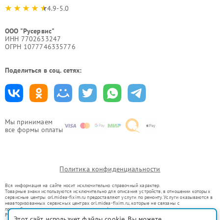
4.9-5.0
ООО "Русервис"
ИНН 7702633247
ОГРН 1077746335776
Поделиться в соц. сетях:
Мы принимаем
все формы оплаты
Политика конфиденциальности
Вся информация на сайте носит исключительно справочный характер.
Товарные знаки используются исключительно для описания устройств, в отношении которых
сервисные центры orl.midea-fixim.ru предоставляют услуги по ремонту. Услуги оказываются в
неавторизованных сервисных центрах orl.midea-fixim.ru, которые не связаны с
правообладателями товарных знаков или их официальными представителями.
Ремонт осуществляется для устройств, уже введенных в гражданский оборот в соответствии
Этот сайт использует файлы cookie. Вы можете