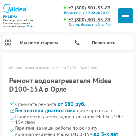
+7 (800) 301-55-83
Ежедневно, с 10:00 до 20:00
FIX-MIDEA
+7 (800) 301-55-83
Ремонт устройств Midea
Специализированный
Звонок бесплатный по РФ
cервисный центр г.
Орёл
Мы ремонтируем
Позвонить
 Орле
Ремонт водонагревателя Midea D100-15A в Орле
Ремонт водонагревателя Midea
D100-15A в Орле
от 380 руб.
Стоимость ремонта
Бесплатная диагностика
даже при отказе
Привезем и увезем водонагреватель Midea D100-
15A сами
Ремонт вертикальных пылесосов Midea
Ремонт варочных панелей Midea
Ремонт увлажнителей воздуха Midea
Ремонт морозильных камер Midea
Ремонт роботов-пылесосов Midea
Ремонт стиральных машин Midea
Ремонт микроволновых печей Midea
Ремонт очистителей воздуха Midea
Ремонт посудомоечных машин Midea
Ремонт сушильных машин Midea
Гарантия на наши работы по ремонту
до 3-х лет
водонагревателей Midea D100-15A