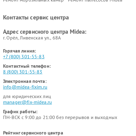
Midea
Ремонт вертикальных
Ремонт обогревателей Midea
Контакты сервис центра
пылесосов Midea
Ремонт вытяжек Midea
Ремонт водонагревателей
Адрес сервисного центра Midea:
Midea
г. Орёл, Ливенская ул., 68А
Горячая линия:
+7 (800) 301-55-83
Контактный телефон:
8 (800) 301-55-83
Электронная почта:
info@midea-fixim.ru
для юридических лиц
manager@fix-midea.ru
График работы:
ПН-ВСК с 9:00 до 21:00 без перерывов и выходных
Рейтинг сервисного центра