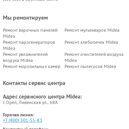
Мы ремонтируем
Ремонт варочных панелей
Ремонт мультиварок Midea
Midea
Ремонт парогенераторов
Ремонт хлебопечек Midea
Midea
Ремонт увлажнителей
Ремонт очистителей воздуха
воздуха Midea
Midea
Ремонт морозильных камер
Ремонт пылесосов Midea
Midea
Ремонт вертикальных
Ремонт обогревателей Midea
Контакты сервис центра
пылесосов Midea
Ремонт вытяжек Midea
Ремонт водонагревателей
Адрес сервисного центра Midea:
Midea
г. Орёл, Ливенская ул., 68А
Горячая линия:
+7 (800) 301-55-83