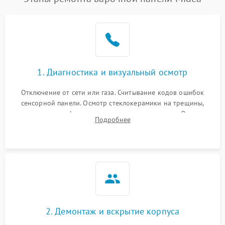
1. Диагностика и визуальный осмотр
Отключение от сети или газа. Считывание кодов ошибок
сенсорной панели. Осмотр стеклокерамики на трещины,
проверка конфорок на равномерность нагрева. Опрос
Подробнее
клиента о симптомах (не включается, не видит посуду,
щелкает).
2. Демонтаж и вскрытие корпуса