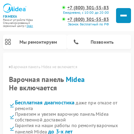
+7 (800) 301-55-83
Ежедневно, с 10:00 до 20:00
FIX-MIDEA
+7 (800) 301-55-83
Ремонт устройств Midea
Специализированный
Звонок бесплатный по РФ
cервисный центр г.
Орёл
Мы ремонтируем
Позвонить
 Орле
Варочная панель Midea не включается
Варочная панель
Midea
Не включается
Бесплатная диагностика
даже при отказе от
ремонта
Привезем и увезем варочную панель Midea
собственной доставкой
Ремонт очистителей воздуха Midea
Ремонт водонагревателей Midea
Ремонт роботов-пылесосов Midea
Ремонт стиральных машин Midea
Ремонт микроволновых печей Midea
Ремонт вертикальных пылесосов Midea
Ремонт увлажнителей воздуха Midea
Ремонт морозильных камер Midea
Ремонт посудомоечных машин Midea
Ремонт сушильных машин Midea
Гарантия на наши работы по ремонту варочных
до 3-х лет
панелей Midea