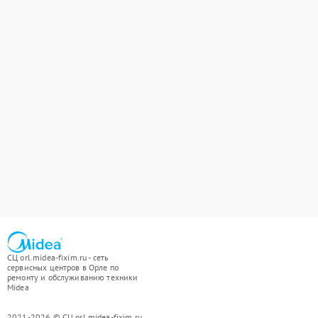
СЦ orl.midea-fixim.ru - сеть
сервисных центров в Орле по
ремонту и обслуживанию техники
Midea
2021-2026 © СЦ orl.midea-fixim.ru