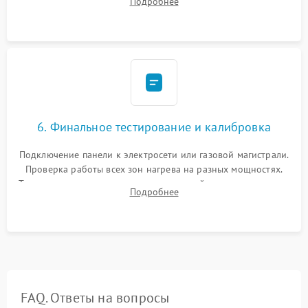
Подробнее
термостойкого герметика или укладка уплотнительной
ленты по контуру.
6. Финальное тестирование и калибровка
Подключение панели к электросети или газовой магистрали.
Проверка работы всех зон нагрева на разных мощностях.
Тестирование сенсорного управления, таймера, индикаторов
Подробнее
остаточного тепла и систем защиты от перегрева.
FAQ. Ответы на вопросы