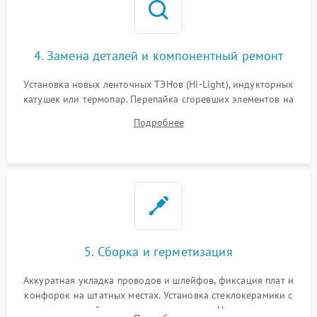
4. Замена деталей и компонентный ремонт
Установка новых ленточных ТЭНов (Hi-Light), индукторных
катушек или термопар. Перепайка сгоревших элементов на
плате управления, восстановление токопроводящих
Подробнее
дорожек. Очистка контактов и замена поврежденной
проводки.
5. Сборка и герметизация
Аккуратная укладка проводов и шлейфов, фиксация плат и
конфорок на штатных местах. Установка стеклокерамики с
проверкой равномерности зазоров. Нанесение