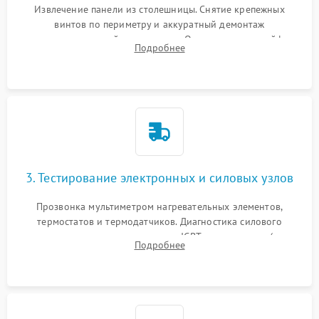
Извлечение панели из столешницы. Снятие крепежных
винтов по периметру и аккуратный демонтаж
стеклокерамической поверхности. Отсоединение шлейфов
Подробнее
сенсорного блока для доступа к силовым платам, катушкам
или ТЭНам.
3. Тестирование электронных и силовых узлов
Прозвонка мультиметром нагревательных элементов,
термостатов и термодатчиков. Диагностика силового
модуля, реле, диодных мостов и IGBT-транзисторов (для
Подробнее
индукции). Проверка кранов и газ-контроля (для газовых
панелей).