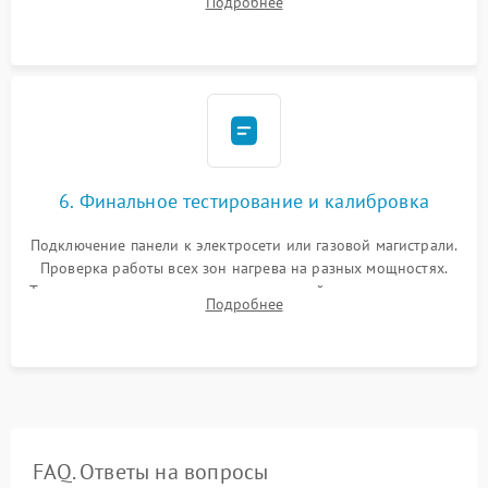
Подробнее
термостойкого герметика или укладка уплотнительной
ленты по контуру.
6. Финальное тестирование и калибровка
Подключение панели к электросети или газовой магистрали.
Проверка работы всех зон нагрева на разных мощностях.
Тестирование сенсорного управления, таймера, индикаторов
Подробнее
остаточного тепла и систем защиты от перегрева.
FAQ. Ответы на вопросы