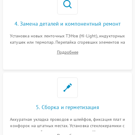
4. Замена деталей и компонентный ремонт
Установка новых ленточных ТЭНов (Hi-Light), индукторных
катушек или термопар. Перепайка сгоревших элементов на
плате управления, восстановление токопроводящих
Подробнее
дорожек. Очистка контактов и замена поврежденной
проводки.
5. Сборка и герметизация
Аккуратная укладка проводов и шлейфов, фиксация плат и
конфорок на штатных местах. Установка стеклокерамики с
проверкой равномерности зазоров. Нанесение