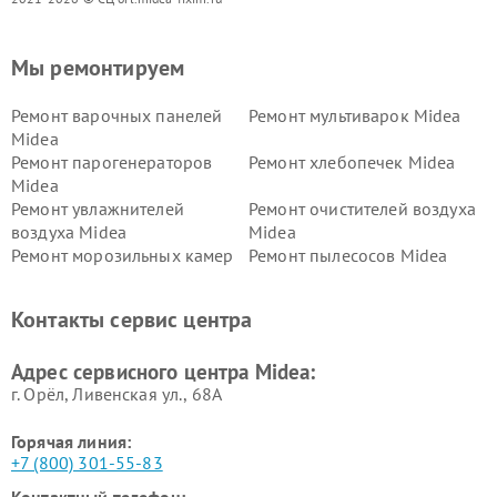
Мы ремонтируем
Ремонт варочных панелей
Ремонт мультиварок Midea
Midea
Ремонт парогенераторов
Ремонт хлебопечек Midea
Midea
Ремонт увлажнителей
Ремонт очистителей воздуха
воздуха Midea
Midea
Ремонт морозильных камер
Ремонт пылесосов Midea
Midea
Ремонт вертикальных
Ремонт обогревателей Midea
Контакты сервис центра
пылесосов Midea
Ремонт вытяжек Midea
Ремонт водонагревателей
Адрес сервисного центра Midea:
Midea
г. Орёл, Ливенская ул., 68А
Горячая линия:
+7 (800) 301-55-83