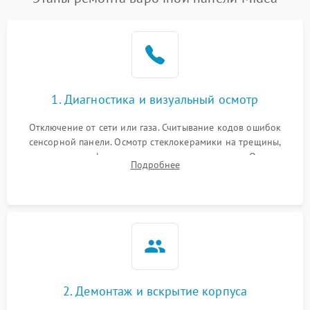
1. Диагностика и визуальный осмотр
Отключение от сети или газа. Считывание кодов ошибок
сенсорной панели. Осмотр стеклокерамики на трещины,
проверка конфорок на равномерность нагрева. Опрос
Подробнее
клиента о симптомах (не включается, не видит посуду,
щелкает).
2. Демонтаж и вскрытие корпуса