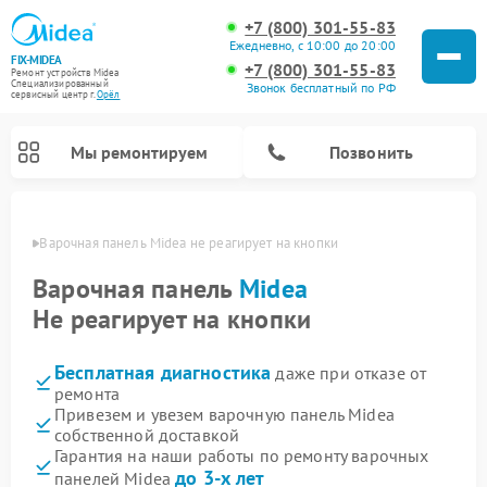
+7 (800) 301-55-83
Ежедневно, с 10:00 до 20:00
FIX-MIDEA
+7 (800) 301-55-83
Ремонт устройств Midea
Специализированный
Звонок бесплатный по РФ
cервисный центр г.
Орёл
Мы ремонтируем
Позвонить
 Орле
Варочная панель Midea не реагирует на кнопки
Варочная панель
Midea
Не реагирует на кнопки
Бесплатная диагностика
даже при отказе от
ремонта
Привезем и увезем варочную панель Midea
собственной доставкой
Ремонт очистителей воздуха Midea
Ремонт водонагревателей Midea
Ремонт роботов-пылесосов Midea
Ремонт стиральных машин Midea
Ремонт микроволновых печей Midea
Ремонт вертикальных пылесосов Midea
Ремонт увлажнителей воздуха Midea
Ремонт морозильных камер Midea
Ремонт посудомоечных машин Midea
Ремонт сушильных машин Midea
Гарантия на наши работы по ремонту варочных
до 3-х лет
панелей Midea