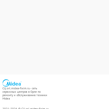
СЦ orl.midea-fixim.ru - сеть
сервисных центров в Орле по
ремонту и обслуживанию техники
Midea
2021-2026 © СЦ orl.midea-fixim.ru