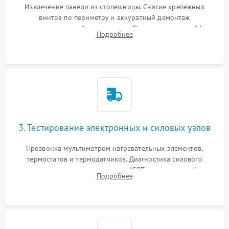
Извлечение панели из столешницы. Снятие крепежных
винтов по периметру и аккуратный демонтаж
стеклокерамической поверхности. Отсоединение шлейфов
Подробнее
сенсорного блока для доступа к силовым платам, катушкам
или ТЭНам.
3. Тестирование электронных и силовых узлов
Прозвонка мультиметром нагревательных элементов,
термостатов и термодатчиков. Диагностика силового
модуля, реле, диодных мостов и IGBT-транзисторов (для
Подробнее
индукции). Проверка кранов и газ-контроля (для газовых
панелей).