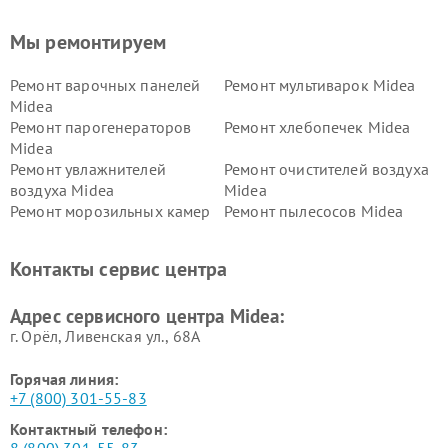
Мы ремонтируем
Ремонт варочных панелей
Ремонт мультиварок Midea
Midea
Ремонт парогенераторов
Ремонт хлебопечек Midea
Midea
Ремонт увлажнителей
Ремонт очистителей воздуха
воздуха Midea
Midea
Ремонт морозильных камер
Ремонт пылесосов Midea
Midea
Ремонт вертикальных
Ремонт обогревателей Midea
Контакты сервис центра
пылесосов Midea
Ремонт вытяжек Midea
Ремонт водонагревателей
Адрес сервисного центра Midea:
Midea
г. Орёл, Ливенская ул., 68А
Горячая линия:
+7 (800) 301-55-83
Контактный телефон: