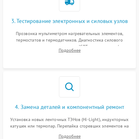
3. Тестирование электронных и силовых узлов
Прозвонка мультиметром нагревательных элементов,
термостатов и термодатчиков. Диагностика силового
модуля, реле, диодных мостов и IGBT-транзисторов (для
Подробнее
индукции). Проверка кранов и газ-контроля (для газовых
панелей).
4. Замена деталей и компонентный ремонт
Установка новых ленточных ТЭНов (Hi-Light), индукторных
катушек или термопар. Перепайка сгоревших элементов на
плате управления, восстановление токопроводящих
Подробнее