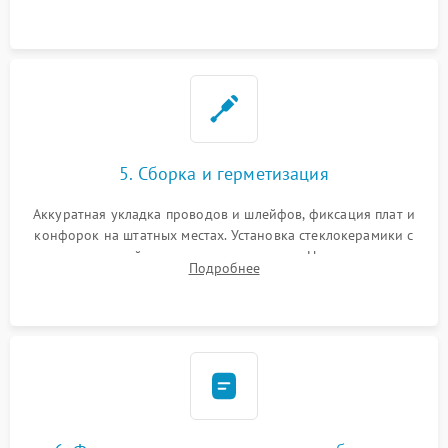
дорожек. Очистка контактов и замена поврежденной
проводки.
5. Сборка и герметизация
Аккуратная укладка проводов и шлейфов, фиксация плат и
конфорок на штатных местах. Установка стеклокерамики с
проверкой равномерности зазоров. Нанесение
Подробнее
термостойкого герметика или укладка уплотнительной
ленты по контуру.