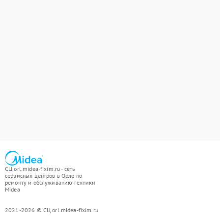
СЦ orl.midea-fixim.ru - сеть
сервисных центров в Орле по
ремонту и обслуживанию техники
Midea
2021-2026 © СЦ orl.midea-fixim.ru