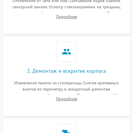
Отключение от сети или газа. Считывание кодов ошибок
сенсорной панели. Осмотр стеклокерамики на трещины,
проверка конфорок на равномерность нагрева. Опрос
Подробнее
клиента о симптомах (не включается, не видит посуду,
щелкает).
2. Демонтаж и вскрытие корпуса
Извлечение панели из столешницы. Снятие крепежных
винтов по периметру и аккуратный демонтаж
стеклокерамической поверхности. Отсоединение шлейфов
Подробнее
сенсорного блока для доступа к силовым платам, катушкам
или ТЭНам.