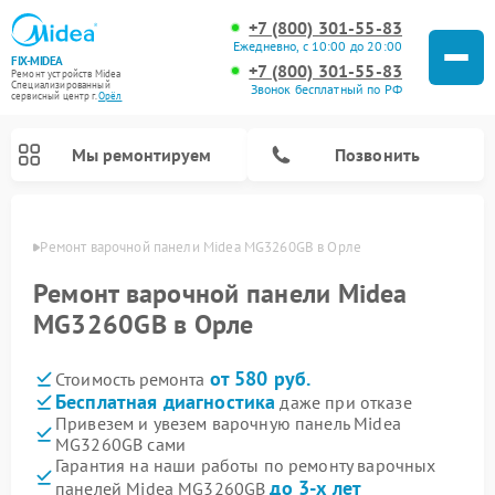
+7 (800) 301-55-83
Ежедневно, с 10:00 до 20:00
FIX-MIDEA
+7 (800) 301-55-83
Ремонт устройств Midea
Специализированный
Звонок бесплатный по РФ
cервисный центр г.
Орёл
Мы ремонтируем
Позвонить
 Орле
Ремонт варочной панели Midea MG3260GB в Орле
Ремонт варочной панели Midea
MG3260GB в Орле
от 580 руб.
Стоимость ремонта
Бесплатная диагностика
даже при отказе
Привезем и увезем варочную панель Midea
MG3260GB сами
Ремонт очистителей воздуха Midea
Ремонт водонагревателей Midea
Ремонт роботов-пылесосов Midea
Ремонт стиральных машин Midea
Ремонт микроволновых печей Midea
Ремонт вертикальных пылесосов Midea
Ремонт увлажнителей воздуха Midea
Ремонт морозильных камер Midea
Ремонт посудомоечных машин Midea
Ремонт сушильных машин Midea
Гарантия на наши работы по ремонту варочных
до 3-х лет
панелей Midea MG3260GB