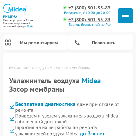
+7 (800) 301-55-83
Ежедневно, с 10:00 до 20:00
FIX-MIDEA
+7 (800) 301-55-83
Ремонт устройств Midea
Специализированный
Звонок бесплатный по РФ
cервисный центр г.
Орёл
Мы ремонтируем
Позвонить
 Орле
Увлажнитель воздуха Midea засор мембраны
Увлажнитель воздуха
Midea
Засор мембраны
Бесплатная диагностика
даже при отказе от
ремонта
Привезем и увезем увлажнитель воздуха Midea
собственной доставкой
Ремонт варочных панелей Midea
Ремонт очистителей воздуха Midea
Ремонт водонагревателей Midea
Ремонт роботов-пылесосов Midea
Ремонт стиральных машин Midea
Ремонт микроволновых печей Midea
Ремонт вертикальных пылесосов Midea
Ремонт морозильных камер Midea
Ремонт посудомоечных машин Midea
Ремонт сушильных машин Midea
Гарантия на наши работы по ремонту
до 3-х лет
увлажнителей воздуха Midea