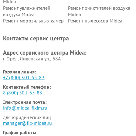
Midea
Ремонт увлажнителей
Ремонт очистителей воздуха
воздуха Midea
Midea
Ремонт морозильных камер
Ремонт пылесосов Midea
Midea
Ремонт вертикальных
Ремонт обогревателей Midea
Контакты сервис центра
пылесосов Midea
Ремонт вытяжек Midea
Ремонт водонагревателей
Адрес сервисного центра Midea:
Midea
г. Орёл, Ливенская ул., 68А
Горячая линия:
+7 (800) 301-55-83
Контактный телефон:
8 (800) 301-55-83
Электронная почта:
info@midea-fixim.ru
для юридических лиц
manager@fix-midea.ru
График работы: