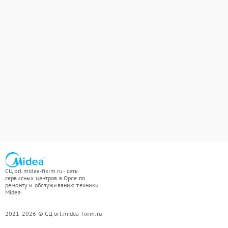
СЦ orl.midea-fixim.ru - сеть
сервисных центров в Орле по
ремонту и обслуживанию техники
Midea
2021-2026 © СЦ orl.midea-fixim.ru