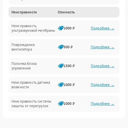
Неисправности
Стоимость
Водяной тракт
Неисправность
Механические повреждения
1000 ₽
Подробнее →
ультразвуковой мембраны
Электропитание
Повреждение
500 ₽
Подробнее →
вентилятора
Управление
Поломка блока
1500 ₽
Подробнее →
управления
Датчики
Неисправность датчика
1000 ₽
Подробнее →
влажности
Неисправность системы
1000 ₽
Подробнее →
защиты от перегрузок
Повреждение системы
автоматического
1000 ₽
Подробнее →