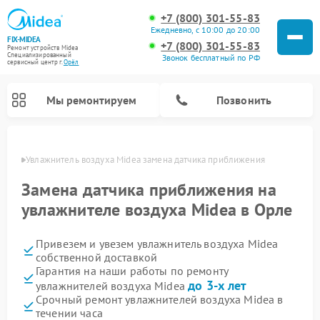
+7 (800) 301-55-83
Ежедневно, с 10:00 до 20:00
FIX-MIDEA
+7 (800) 301-55-83
Ремонт устройств Midea
Специализированный
Звонок бесплатный по РФ
cервисный центр г.
Орёл
Мы ремонтируем
Позвонить
 Орле
Увлажнитель воздуха Midea замена датчика приближения
Замена датчика приближения на
увлажнителе воздуха Midea в Орле
Привезем и увезем увлажнитель воздуха Midea
собственной доставкой
Гарантия на наши работы по ремонту
до 3-х лет
увлажнителей воздуха Midea
Ремонт варочных панелей Midea
Ремонт очистителей воздуха Midea
Ремонт водонагревателей Midea
Ремонт роботов-пылесосов Midea
Ремонт стиральных машин Midea
Ремонт микроволновых печей Midea
Ремонт вертикальных пылесосов Midea
Ремонт морозильных камер Midea
Ремонт посудомоечных машин Midea
Ремонт сушильных машин Midea
Срочный ремонт увлажнителей воздуха Midea в
течении часа