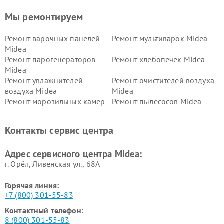
Мы ремонтируем
Ремонт варочных панелей
Ремонт мультиварок Midea
Midea
Ремонт парогенераторов
Ремонт хлебопечек Midea
Midea
Ремонт увлажнителей
Ремонт очистителей воздуха
воздуха Midea
Midea
Ремонт морозильных камер
Ремонт пылесосов Midea
Midea
Ремонт вертикальных
Ремонт обогревателей Midea
Контакты сервис центра
пылесосов Midea
Ремонт вытяжек Midea
Ремонт водонагревателей
Адрес сервисного центра Midea:
Midea
г. Орёл, Ливенская ул., 68А
Горячая линия:
+7 (800) 301-55-83
Контактный телефон:
8 (800) 301-55-83