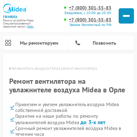
+7 (800) 301-55-83
Ежедневно, с 10:00 до 20:00
FIX-MIDEA
+7 (800) 301-55-83
Ремонт устройств Midea
Специализированный
Звонок бесплатный по РФ
cервисный центр г.
Орёл
Мы ремонтируем
Позвонить
 Орле
Увлажнитель воздуха Midea ремонт вентилятора
Ремонт вентилятора на
увлажнителе воздуха Midea в Орле
Привезем и увезем увлажнитель воздуха Midea
собственной доставкой
Гарантия на наши работы по ремонту
до 3-х лет
увлажнителей воздуха Midea
Ремонт варочных панелей Midea
Ремонт очистителей воздуха Midea
Ремонт водонагревателей Midea
Ремонт роботов-пылесосов Midea
Ремонт стиральных машин Midea
Ремонт микроволновых печей Midea
Ремонт вертикальных пылесосов Midea
Ремонт морозильных камер Midea
Ремонт посудомоечных машин Midea
Ремонт сушильных машин Midea
Срочный ремонт увлажнителей воздуха Midea в
течении часа