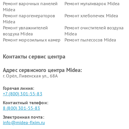
Ремонт варочных панелей
Ремонт мультиварок Midea
Midea
Ремонт парогенераторов
Ремонт хлебопечек Midea
Midea
Ремонт увлажнителей
Ремонт очистителей воздуха
воздуха Midea
Midea
Ремонт морозильных камер
Ремонт пылесосов Midea
Midea
Ремонт вертикальных
Ремонт обогревателей Midea
Контакты сервис центра
пылесосов Midea
Ремонт вытяжек Midea
Ремонт водонагревателей
Адрес сервисного центра Midea:
Midea
г. Орёл, Ливенская ул., 68А
Горячая линия:
+7 (800) 301-55-83
Контактный телефон:
8 (800) 301-55-83
Электронная почта:
info@midea-fixim.ru