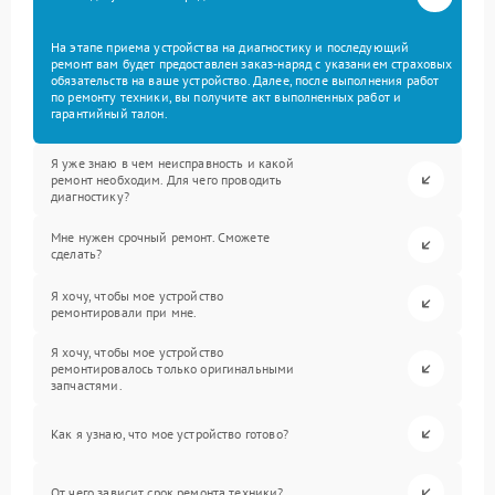
На этапе приема устройства на диагностику и последующий
ремонт вам будет предоставлен заказ-наряд с указанием страховых
обязательств на ваше устройство. Далее, после выполнения работ
по ремонту техники, вы получите акт выполненных работ и
гарантийный талон.
Я уже знаю в чем неисправность и какой
ремонт необходим. Для чего проводить
диагностику?
Мне нужен срочный ремонт. Сможете
сделать?
Я хочу, чтобы мое устройство
ремонтировали при мне.
Я хочу, чтобы мое устройство
ремонтировалось только оригинальными
запчастями.
Как я узнаю, что мое устройство готово?
От чего зависит срок ремонта техники?