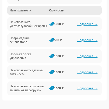
Неисправности
Стоимость
Водяной тракт
Неисправность
Механические повреждения
1000 ₽
Подробнее →
ультразвуковой мембраны
Электропитание
Повреждение
500 ₽
Подробнее →
вентилятора
Управление
Поломка блока
1500 ₽
Подробнее →
управления
Датчики
Неисправность датчика
1000 ₽
Подробнее →
влажности
Неисправность системы
1000 ₽
Подробнее →
защиты от перегрузок
Повреждение системы
автоматического
1000 ₽
Подробнее →