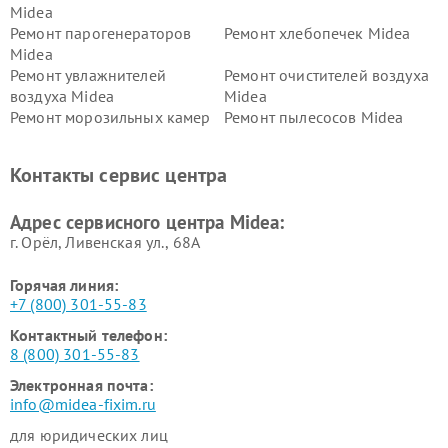
Midea
Ремонт парогенераторов
Ремонт хлебопечек Midea
Midea
Ремонт увлажнителей
Ремонт очистителей воздуха
воздуха Midea
Midea
Ремонт морозильных камер
Ремонт пылесосов Midea
Midea
Ремонт вертикальных
Ремонт обогревателей Midea
Контакты сервис центра
пылесосов Midea
Ремонт вытяжек Midea
Ремонт водонагревателей
Адрес сервисного центра Midea:
Midea
г. Орёл, Ливенская ул., 68А
Горячая линия:
+7 (800) 301-55-83
Контактный телефон:
8 (800) 301-55-83
Электронная почта:
info@midea-fixim.ru
для юридических лиц