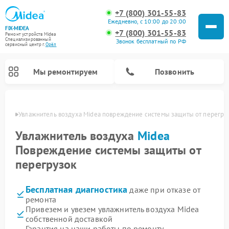
+7 (800) 301-55-83
Ежедневно, с 10:00 до 20:00
FIX-MIDEA
+7 (800) 301-55-83
Ремонт устройств Midea
Специализированный
Звонок бесплатный по РФ
cервисный центр г.
Орёл
Мы ремонтируем
Позвонить
 Орле
Увлажнитель воздуха Midea повреждение системы защиты от перегру
Увлажнитель воздуха
Midea
Повреждение системы защиты от
перегрузок
Бесплатная диагностика
даже при отказе от
ремонта
Привезем и увезем увлажнитель воздуха Midea
Ремонт варочных панелей Midea
Ремонт очистителей воздуха Midea
Ремонт водонагревателей Midea
Ремонт роботов-пылесосов Midea
Ремонт стиральных машин Midea
Ремонт микроволновых печей Midea
Ремонт вертикальных пылесосов Midea
Ремонт морозильных камер Midea
Ремонт посудомоечных машин Midea
Ремонт сушильных машин Midea
собственной доставкой
Гарантия на наши работы по ремонту