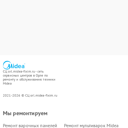
СЦ orl.midea-fixim.ru - сеть
сервисных центров в Орле по
ремонту и обслуживанию техники
Midea
2021-2026 © СЦ orl.midea-fixim.ru
Мы ремонтируем
Ремонт варочных панелей
Ремонт мультиварок Midea