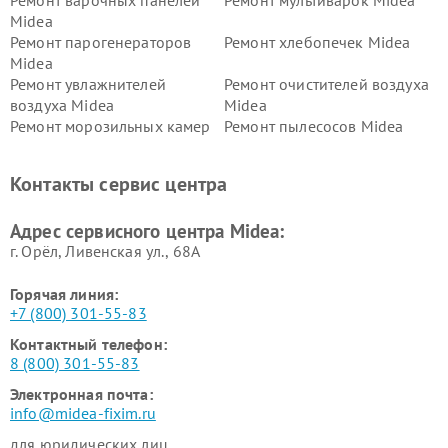
Ремонт варочных панелей
Ремонт мультиварок Midea
Midea
Ремонт парогенераторов
Ремонт хлебопечек Midea
Midea
Ремонт увлажнителей
Ремонт очистителей воздуха
воздуха Midea
Midea
Ремонт морозильных камер
Ремонт пылесосов Midea
Midea
Ремонт вертикальных
Ремонт обогревателей Midea
Контакты сервис центра
пылесосов Midea
Ремонт вытяжек Midea
Ремонт водонагревателей
Адрес сервисного центра Midea:
Midea
г. Орёл, Ливенская ул., 68А
Горячая линия:
+7 (800) 301-55-83
Контактный телефон:
8 (800) 301-55-83
Электронная почта:
info@midea-fixim.ru
для юридических лиц