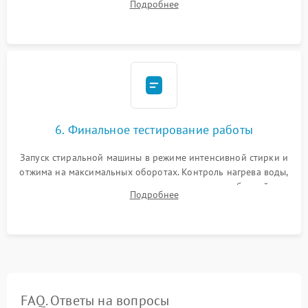
Подробнее
герметиком для предотвращения возможных протечек воды.
6. Финальное тестирование работы
Запуск стиральной машины в режиме интенсивной стирки и
отжима на максимальных оборотах. Контроль нагрева воды,
корректности слива, отсутствия излишних вибраций,
Подробнее
посторонних стуков и протечек под корпусом.
FAQ. Ответы на вопросы