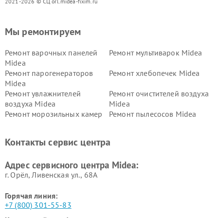
2021-2026 © СЦ orl.midea-fixim.ru
Мы ремонтируем
Ремонт варочных панелей
Ремонт мультиварок Midea
Midea
Ремонт парогенераторов
Ремонт хлебопечек Midea
Midea
Ремонт увлажнителей
Ремонт очистителей воздуха
воздуха Midea
Midea
Ремонт морозильных камер
Ремонт пылесосов Midea
Midea
Ремонт вертикальных
Ремонт обогревателей Midea
Контакты сервис центра
пылесосов Midea
Ремонт вытяжек Midea
Ремонт водонагревателей
Адрес сервисного центра Midea:
Midea
г. Орёл, Ливенская ул., 68А
Горячая линия:
+7 (800) 301-55-83