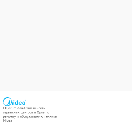
СЦ orl.midea-fixim.ru - сеть
сервисных центров в Орле по
ремонту и обслуживанию техники
Midea