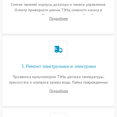
Снятие панелей корпуса, дозатора и панели управления.
Осмотр приводного ремня, ТЭНа, сливного насоса и
амортизаторов. Проверка подшипников барабана и
Подробнее
крестовины на износ, а манжеты люка на разрывы.
3. Ремонт электроники и электрики
Прозвонка мультиметром ТЭНа, датчика температуры,
прессостата и клапанов залива воды. Пайка поврежденных
дорожек или замена симисторов на плате управления.
Подробнее
Восстановление целостности проводки и контактов.