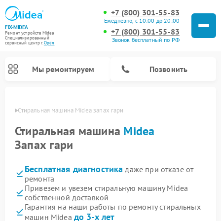
+7 (800) 301-55-83
Ежедневно, с 10:00 до 20:00
FIX-MIDEA
+7 (800) 301-55-83
Ремонт устройств Midea
Специализированный
Звонок бесплатный по РФ
cервисный центр г.
Орёл
Мы ремонтируем
Позвонить
 Орле
Стиральная машина Midea запах гари
Стиральная машина
Midea
Запах гари
Бесплатная диагностика
даже при отказе от
ремонта
Привезем и увезем стиральную машину Midea
собственной доставкой
Ремонт вертикальных пылесосов Midea
Ремонт варочных панелей Midea
Ремонт увлажнителей воздуха Midea
Ремонт морозильных камер Midea
Ремонт микроволновых печей Midea
Ремонт очистителей воздуха Midea
Ремонт водонагревателей Midea
Ремонт роботов-пылесосов Midea
Ремонт посудомоечных машин Midea
Ремонт сушильных машин Midea
Гарантия на наши работы по ремонту стиральных
до 3-х лет
машин Midea