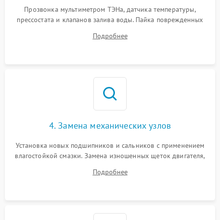
Прозвонка мультиметром ТЭНа, датчика температуры,
прессостата и клапанов залива воды. Пайка поврежденных
дорожек или замена симисторов на плате управления.
Подробнее
Восстановление целостности проводки и контактов.
4. Замена механических узлов
Установка новых подшипников и сальников с применением
влагостойкой смазки. Замена изношенных щеток двигателя,
порванного ремня привода, неисправного сливного насоса
Подробнее
или поврежденной резиновой манжеты.