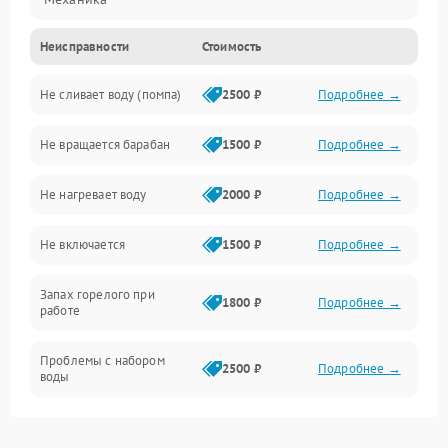
Неисправности
Стоимость
Электропитание
Не сливает воду (помпа)
2500 ₽
Подробнее →
Водоснабжение
Не вращается барабан
1500 ₽
Подробнее →
Слив
Не нагревает воду
2000 ₽
Подробнее →
Программное обеспечение
Не включается
1500 ₽
Подробнее →
Запах горелого при
1800 ₽
Подробнее →
работе
Проблемы с набором
2500 ₽
Подробнее →
воды
Замена ТЭНа
2200 ₽
Подробнее →