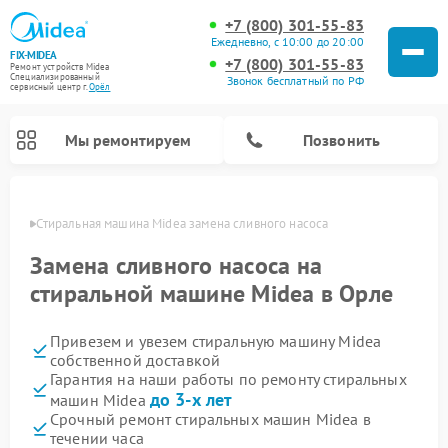
+7 (800) 301-55-83
Ежедневно, с 10:00 до 20:00
FIX-MIDEA
+7 (800) 301-55-83
Ремонт устройств Midea
Специализированный
Звонок бесплатный по РФ
cервисный центр г.
Орёл
Мы ремонтируем
Позвонить
 Орле
Стиральная машина Midea замена сливного насоса
Замена сливного насоса на
стиральной машине Midea в Орле
Привезем и увезем стиральную машину Midea
собственной доставкой
Гарантия на наши работы по ремонту стиральных
до 3-х лет
машин Midea
Ремонт вертикальных пылесосов Midea
Ремонт варочных панелей Midea
Ремонт увлажнителей воздуха Midea
Ремонт морозильных камер Midea
Ремонт микроволновых печей Midea
Ремонт очистителей воздуха Midea
Ремонт водонагревателей Midea
Ремонт роботов-пылесосов Midea
Ремонт посудомоечных машин Midea
Ремонт сушильных машин Midea
Срочный ремонт стиральных машин Midea в
течении часа