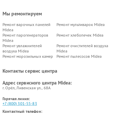
Мы ремонтируем
Ремонт варочных панелей
Ремонт мультиварок Midea
Midea
Ремонт парогенераторов
Ремонт хлебопечек Midea
Midea
Ремонт увлажнителей
Ремонт очистителей воздуха
воздуха Midea
Midea
Ремонт морозильных камер
Ремонт пылесосов Midea
Midea
Ремонт вертикальных
Ремонт обогревателей Midea
Контакты сервис центра
пылесосов Midea
Ремонт вытяжек Midea
Ремонт водонагревателей
Адрес сервисного центра Midea:
Midea
г. Орёл, Ливенская ул., 68А
Горячая линия:
+7 (800) 301-55-83
Контактный телефон: