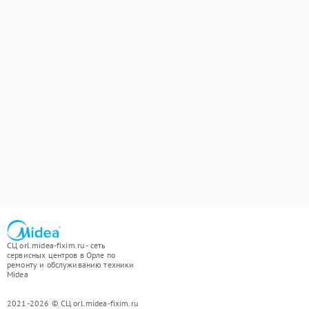
СЦ orl.midea-fixim.ru - сеть
сервисных центров в Орле по
ремонту и обслуживанию техники
Midea
2021-2026 © СЦ orl.midea-fixim.ru