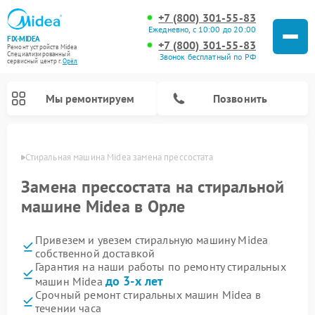
+7 (800) 301-55-83
Ежедневно, с 10:00 до 20:00
FIX-MIDEA
+7 (800) 301-55-83
Ремонт устройств Midea
Специализированный
Звонок бесплатный по РФ
cервисный центр г.
Орёл
Мы ремонтируем
Позвонить
 Орле
Стиральная машина Midea замена прессостата
Замена прессостата на стиральной
машине Midea в Орле
Привезем и увезем стиральную машину Midea
собственной доставкой
Гарантия на наши работы по ремонту стиральных
до 3-х лет
машин Midea
Ремонт вертикальных пылесосов Midea
Ремонт варочных панелей Midea
Ремонт увлажнителей воздуха Midea
Ремонт морозильных камер Midea
Ремонт микроволновых печей Midea
Ремонт очистителей воздуха Midea
Ремонт водонагревателей Midea
Ремонт роботов-пылесосов Midea
Ремонт посудомоечных машин Midea
Ремонт сушильных машин Midea
Срочный ремонт стиральных машин Midea в
течении часа