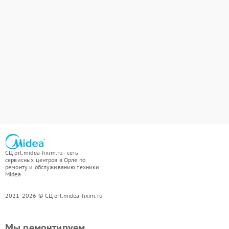
СЦ orl.midea-fixim.ru - сеть
сервисных центров в Орле по
ремонту и обслуживанию техники
Midea
2021-2026 © СЦ orl.midea-fixim.ru
Мы ремонтируем