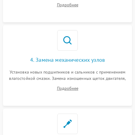
дорожек или замена симисторов на плате управления.
Подробнее
Восстановление целостности проводки и контактов.
4. Замена механических узлов
Установка новых подшипников и сальников с применением
влагостойкой смазки. Замена изношенных щеток двигателя,
порванного ремня привода, неисправного сливного насоса
Подробнее
или поврежденной резиновой манжеты.