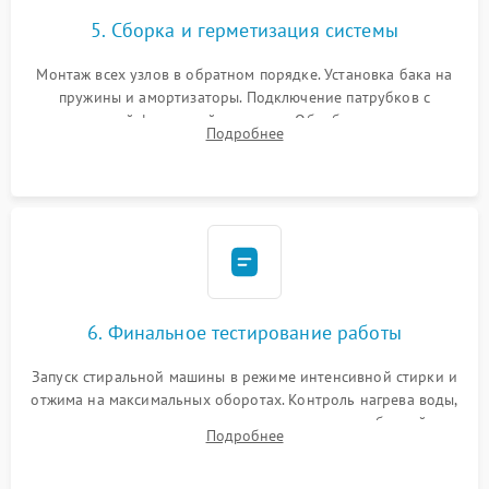
5. Сборка и герметизация системы
Монтаж всех узлов в обратном порядке. Установка бака на
пружины и амортизаторы. Подключение патрубков с
надежной фиксацией хомутами. Обработка стыков
Подробнее
герметиком для предотвращения возможных протечек воды.
6. Финальное тестирование работы
Запуск стиральной машины в режиме интенсивной стирки и
отжима на максимальных оборотах. Контроль нагрева воды,
корректности слива, отсутствия излишних вибраций,
Подробнее
посторонних стуков и протечек под корпусом.