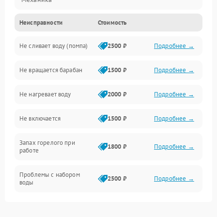
Неисправности
Стоимость
Электропитание
Не сливает воду (помпа)
2500 ₽
Подробнее →
Водоснабжение
Не вращается барабан
1500 ₽
Подробнее →
Слив
Не нагревает воду
2000 ₽
Подробнее →
Программное обеспечение
Не включается
1500 ₽
Подробнее →
Запах горелого при
1800 ₽
Подробнее →
работе
Проблемы с набором
2500 ₽
Подробнее →
воды
Замена ТЭНа
2200 ₽
Подробнее →