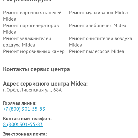
Ремонт варочных панелей
Ремонт мультиварок Midea
Midea
Ремонт парогенераторов
Ремонт хлебопечек Midea
Midea
Ремонт увлажнителей
Ремонт очистителей воздуха
воздуха Midea
Midea
Ремонт морозильных камер
Ремонт пылесосов Midea
Midea
Ремонт вертикальных
Ремонт обогревателей Midea
Контакты сервис центра
пылесосов Midea
Ремонт вытяжек Midea
Ремонт водонагревателей
Адрес сервисного центра Midea:
Midea
г. Орёл, Ливенская ул., 68А
Горячая линия:
+7 (800) 301-55-83
Контактный телефон:
8 (800) 301-55-83
Электронная почта: