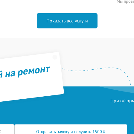
Мы прове
Показать все услуги
й на ремонт
При оформл
Отправить заявку и получить 1500 ₽