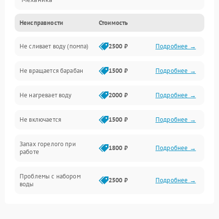
Неисправности
Стоимость
Электропитание
Не сливает воду (помпа)
2500 ₽
Подробнее →
Водоснабжение
Не вращается барабан
1500 ₽
Подробнее →
Слив
Не нагревает воду
2000 ₽
Подробнее →
Программное обеспечение
Не включается
1500 ₽
Подробнее →
Запах горелого при
1800 ₽
Подробнее →
работе
Проблемы с набором
2500 ₽
Подробнее →
воды
Замена ТЭНа
2200 ₽
Подробнее →