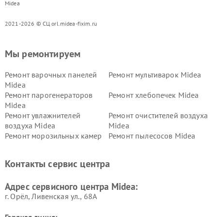
Midea
2021-2026 © СЦ orl.midea-fixim.ru
Мы ремонтируем
Ремонт варочных панелей
Ремонт мультиварок Midea
Midea
Ремонт парогенераторов
Ремонт хлебопечек Midea
Midea
Ремонт увлажнителей
Ремонт очистителей воздуха
воздуха Midea
Midea
Ремонт морозильных камер
Ремонт пылесосов Midea
Midea
Ремонт вертикальных
Ремонт обогревателей Midea
Контакты сервис центра
пылесосов Midea
Ремонт вытяжек Midea
Ремонт водонагревателей
Адрес сервисного центра Midea:
Midea
г. Орёл, Ливенская ул., 68А