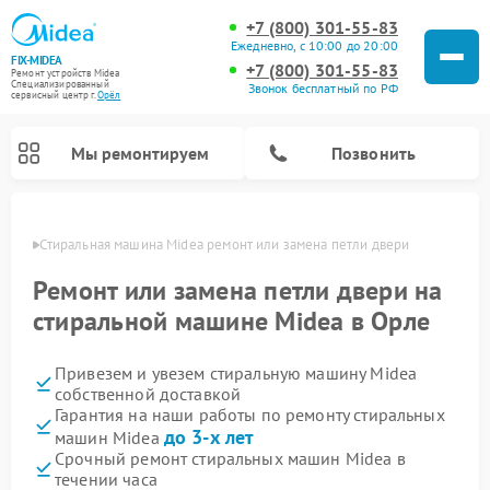
+7 (800) 301-55-83
Ежедневно, с 10:00 до 20:00
FIX-MIDEA
+7 (800) 301-55-83
Ремонт устройств Midea
Специализированный
Звонок бесплатный по РФ
cервисный центр г.
Орёл
Мы ремонтируем
Позвонить
 Орле
Стиральная машина Midea ремонт или замена петли двери
Ремонт или замена петли двери на
стиральной машине Midea в Орле
Привезем и увезем стиральную машину Midea
собственной доставкой
Гарантия на наши работы по ремонту стиральных
до 3-х лет
машин Midea
Ремонт вертикальных пылесосов Midea
Ремонт варочных панелей Midea
Ремонт увлажнителей воздуха Midea
Ремонт морозильных камер Midea
Ремонт микроволновых печей Midea
Ремонт очистителей воздуха Midea
Ремонт водонагревателей Midea
Ремонт роботов-пылесосов Midea
Ремонт посудомоечных машин Midea
Ремонт сушильных машин Midea
Срочный ремонт стиральных машин Midea в
течении часа