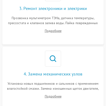
3. Ремонт электроники и электрики
Прозвонка мультиметром ТЭНа, датчика температуры,
прессостата и клапанов залива воды. Пайка поврежденных
дорожек или замена симисторов на плате управления.
Подробнее
Восстановление целостности проводки и контактов.
4. Замена механических узлов
Установка новых подшипников и сальников с применением
влагостойкой смазки. Замена изношенных щеток двигателя,
порванного ремня привода, неисправного сливного насоса
Подробнее
или поврежденной резиновой манжеты.