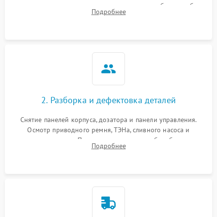
выявления посторонних шумов, протечек или сбоев в работе
Подробнее
электронного модуля управления.
2. Разборка и дефектовка деталей
Снятие панелей корпуса, дозатора и панели управления.
Осмотр приводного ремня, ТЭНа, сливного насоса и
амортизаторов. Проверка подшипников барабана и
Подробнее
крестовины на износ, а манжеты люка на разрывы.