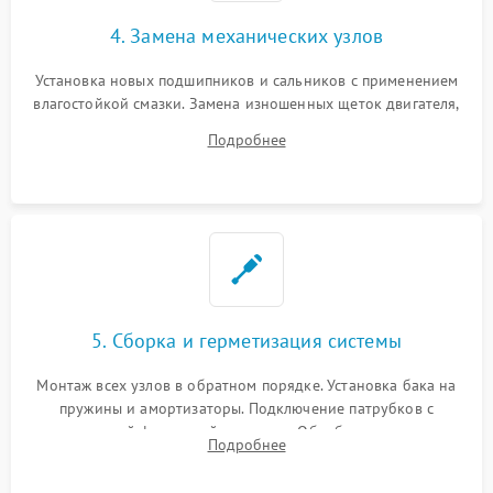
4. Замена механических узлов
Установка новых подшипников и сальников с применением
влагостойкой смазки. Замена изношенных щеток двигателя,
порванного ремня привода, неисправного сливного насоса
Подробнее
или поврежденной резиновой манжеты.
5. Сборка и герметизация системы
Монтаж всех узлов в обратном порядке. Установка бака на
пружины и амортизаторы. Подключение патрубков с
надежной фиксацией хомутами. Обработка стыков
Подробнее
герметиком для предотвращения возможных протечек воды.