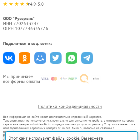
4.9-5.0
ООО "Русервис"
ИНН 7702633247
ОГРН 1077746335776
Поделиться в соц. сетях:
Мы принимаем
все формы оплаты
Политика конфиденциальности
Вся информация на сайте носит исключительно справочный характер.
Товарные знаки используются исключительно для описания устройств, в отношении которых
сервисные центры orl.midea-fixim.ru предоставляют услуги по ремонту. Услуги оказываются в
неавторизованных сервисных центрах orl.midea-fixim.ru, которые не связаны с
правообладателями товарных знаков или их официальными представителями.
Ремонт осуществляется для устройств, уже введенных в гражданский оборот в соответствии
Этот сайт использует файлы cookie. Вы можете
со статьей 1487 ГК РФ.