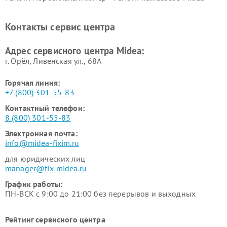
Midea
Ремонт вертикальных
Ремонт обогревателей Midea
Контакты сервис центра
пылесосов Midea
Ремонт вытяжек Midea
Ремонт водонагревателей
Адрес сервисного центра Midea:
Midea
г. Орёл, Ливенская ул., 68А
Горячая линия:
+7 (800) 301-55-83
Контактный телефон:
8 (800) 301-55-83
Электронная почта:
info@midea-fixim.ru
для юридических лиц
manager@fix-midea.ru
График работы:
ПН-ВСК с 9:00 до 21:00 без перерывов и выходных
Рейтинг сервисного центра