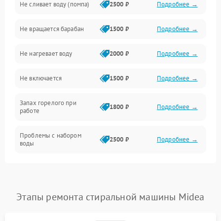
Не сливает воду (помпа)
2500 ₽
Подробнее →
Водоснабжение
Не вращается барабан
1500 ₽
Подробнее →
Слив
Не нагревает воду
2000 ₽
Подробнее →
Программное обеспечение
Не включается
1500 ₽
Подробнее →
Запах горелого при
1800 ₽
Подробнее →
работе
Проблемы с набором
2500 ₽
Подробнее →
воды
Замена ТЭНа
2200 ₽
Подробнее →
Замена платы управления
2200 ₽
Подробнее →
Этапы ремонта стиральной машины Midea