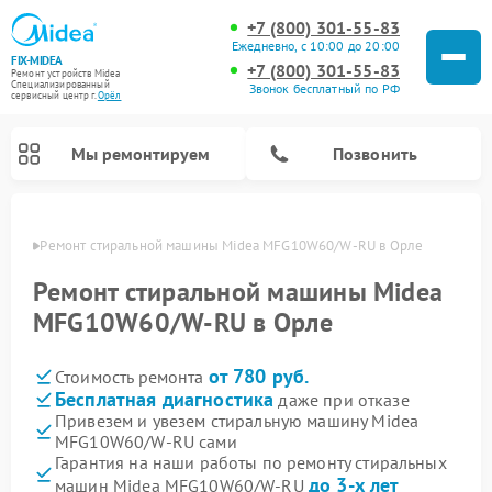
+7 (800) 301-55-83
Ежедневно, с 10:00 до 20:00
FIX-MIDEA
+7 (800) 301-55-83
Ремонт устройств Midea
Специализированный
Звонок бесплатный по РФ
cервисный центр г.
Орёл
Мы ремонтируем
Позвонить
 Орле
Ремонт стиральной машины Midea MFG10W60/W-RU в Орле
Ремонт стиральной машины Midea
MFG10W60/W-RU в Орле
от 780 руб.
Стоимость ремонта
Бесплатная диагностика
даже при отказе
Привезем и увезем стиральную машину Midea
MFG10W60/W-RU сами
Ремонт вертикальных пылесосов Midea
Ремонт варочных панелей Midea
Ремонт увлажнителей воздуха Midea
Ремонт морозильных камер Midea
Ремонт микроволновых печей Midea
Ремонт очистителей воздуха Midea
Ремонт водонагревателей Midea
Ремонт роботов-пылесосов Midea
Ремонт посудомоечных машин Midea
Ремонт сушильных машин Midea
Гарантия на наши работы по ремонту стиральных
до 3-х лет
машин Midea MFG10W60/W-RU