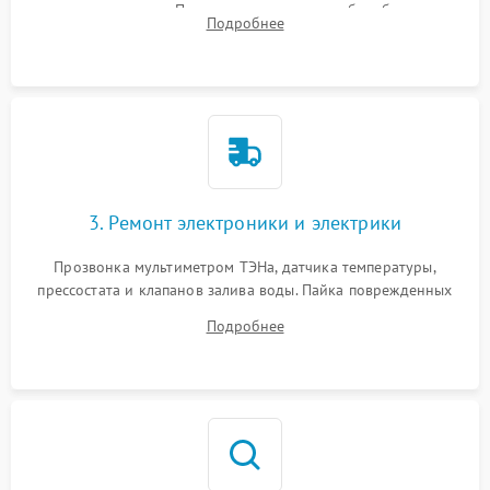
амортизаторов. Проверка подшипников барабана и
Подробнее
крестовины на износ, а манжеты люка на разрывы.
3. Ремонт электроники и электрики
Прозвонка мультиметром ТЭНа, датчика температуры,
прессостата и клапанов залива воды. Пайка поврежденных
дорожек или замена симисторов на плате управления.
Подробнее
Восстановление целостности проводки и контактов.