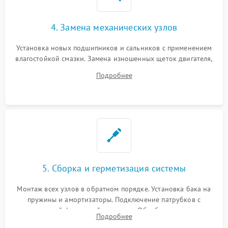
4. Замена механических узлов
Установка новых подшипников и сальников с применением
влагостойкой смазки. Замена изношенных щеток двигателя,
порванного ремня привода, неисправного сливного насоса
Подробнее
или поврежденной резиновой манжеты.
5. Сборка и герметизация системы
Монтаж всех узлов в обратном порядке. Установка бака на
пружины и амортизаторы. Подключение патрубков с
надежной фиксацией хомутами. Обработка стыков
Подробнее
герметиком для предотвращения возможных протечек воды.