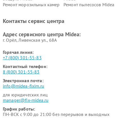
Ремонт морозильных камер
Ремонт пылесосов Midea
Midea
Ремонт вертикальных
Ремонт обогревателей Midea
Контакты сервис центра
пылесосов Midea
Ремонт вытяжек Midea
Ремонт водонагревателей
Адрес сервисного центра Midea:
Midea
г. Орёл, Ливенская ул., 68А
Горячая линия:
+7 (800) 301-55-83
Контактный телефон:
8 (800) 301-55-83
Электронная почта:
info@midea-fixim.ru
для юридических лиц
manager@fix-midea.ru
График работы:
ПН-ВСК с 9:00 до 21:00 без перерывов и выходных