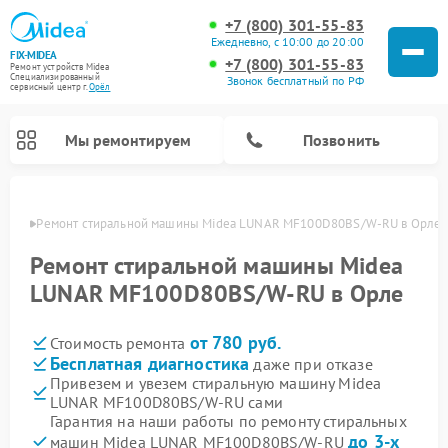
+7 (800) 301-55-83
Ежедневно, с 10:00 до 20:00
FIX-MIDEA
+7 (800) 301-55-83
Ремонт устройств Midea
Специализированный
Звонок бесплатный по РФ
cервисный центр г.
Орёл
Мы ремонтируем
Позвонить
 Орле
Ремонт стиральной машины Midea LUNAR MF100D80BS/W-RU в Орле
Ремонт стиральной машины Midea
LUNAR MF100D80BS/W-RU в Орле
от 780 руб.
Стоимость ремонта
Бесплатная диагностика
даже при отказе
Привезем и увезем стиральную машину Midea
LUNAR MF100D80BS/W-RU сами
Ремонт вертикальных пылесосов Midea
Ремонт варочных панелей Midea
Ремонт увлажнителей воздуха Midea
Ремонт морозильных камер Midea
Ремонт микроволновых печей Midea
Ремонт очистителей воздуха Midea
Ремонт водонагревателей Midea
Ремонт роботов-пылесосов Midea
Ремонт посудомоечных машин Midea
Ремонт сушильных машин Midea
Гарантия на наши работы по ремонту стиральных
до 3-х
машин Midea LUNAR MF100D80BS/W-RU