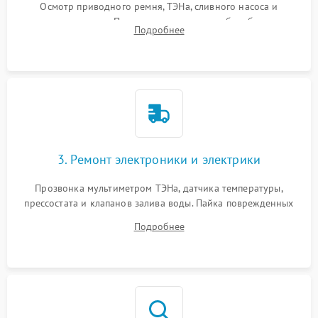
Осмотр приводного ремня, ТЭНа, сливного насоса и
амортизаторов. Проверка подшипников барабана и
Подробнее
крестовины на износ, а манжеты люка на разрывы.
3. Ремонт электроники и электрики
Прозвонка мультиметром ТЭНа, датчика температуры,
прессостата и клапанов залива воды. Пайка поврежденных
дорожек или замена симисторов на плате управления.
Подробнее
Восстановление целостности проводки и контактов.