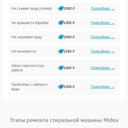
Не сливает воду (помпа)
2500 ₽
Подробнее →
Водоснабжение
Не вращается барабан
1500 ₽
Подробнее →
Слив
Не нагревает воду
2000 ₽
Подробнее →
Программное обеспечение
Не включается
1500 ₽
Подробнее →
Запах горелого при
1800 ₽
Подробнее →
работе
Проблемы с набором
2500 ₽
Подробнее →
воды
Замена ТЭНа
2200 ₽
Подробнее →
Замена платы управления
2200 ₽
Подробнее →
Этапы ремонта стиральной машины Midea