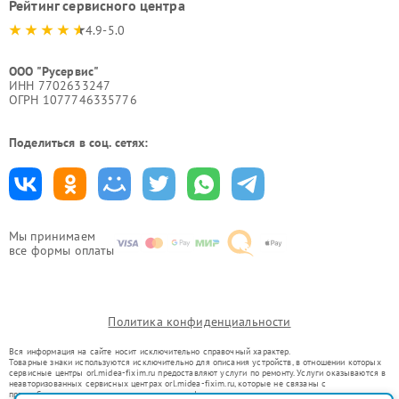
Рейтинг сервисного центра
4.9-5.0
ООО "Русервис"
ИНН 7702633247
ОГРН 1077746335776
Поделиться в соц. сетях:
Мы принимаем
все формы оплаты
Политика конфиденциальности
Вся информация на сайте носит исключительно справочный характер.
Товарные знаки используются исключительно для описания устройств, в отношении которых
сервисные центры orl.midea-fixim.ru предоставляют услуги по ремонту. Услуги оказываются в
неавторизованных сервисных центрах orl.midea-fixim.ru, которые не связаны с
правообладателями товарных знаков или их официальными представителями.