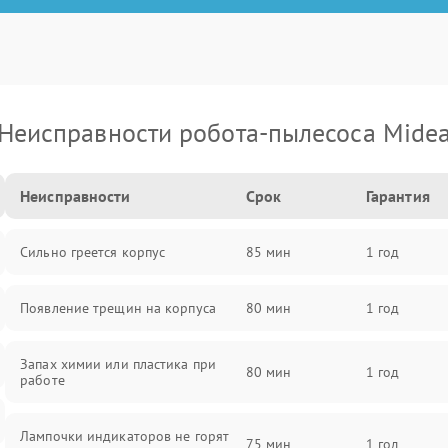
Неисправности робота-пылесоса Mide
Неисправности
Срок
Гарантия
Сильно греется корпус
85 мин
1 год
Появление трещин на корпуса
80 мин
1 год
Запах химии или пластика при
80 мин
1 год
работе
Лампочки индикаторов не горят
75 мин
1 год