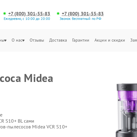
+7 (800) 301-55-83
+7 (800) 301-55-83
Ежедневно, с 10:00 до 20:00
Звонок бесплатный по РФ
ны
О нас
Отзывы
Доставка
Гарантии
Акции и скидки
Зая
соса Midea
е
CR S10+ BL сами
тов-пылесосов Midea VCR S10+