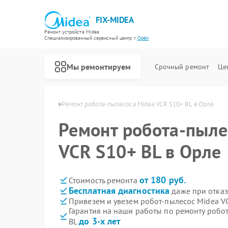
FIX-MIDEA
Ремонт устройств Midea
Специализированный cервисный центр г.
Орёл
Мы ремонтируем
Срочный ремонт
Це
сосов Midea в Орле
Ремонт робота-пылесоса Midea VCR S10+ BL в Орле
Ремонт робота-пыле
VCR S10+ BL в Орле
от 180 руб.
Стоимость ремонта
Бесплатная диагностика
даже при отказ
Привезем и увезем робот-пылесос Midea V
Гарантия на наши работы по ремонту робо
до 3-х лет
BL
Ремонт варочных панелей Midea
Ремонт парогенераторов Midea
Ремонт увлажнителей воздуха Midea
Ремонт очистителей воздуха Midea
Ремонт морозильных камер Midea
Ремонт вертикальных пылесосов Midea
Ремонт водонагревателей Midea
Ремонт стиральных машин Midea
Ремонт посудомоечных машин Midea
Ремонт микроволновых печей Midea
Ремонт кондиционеров Midea
Ремонт духовых шкафов Midea
Ремонт сушильных машин Midea