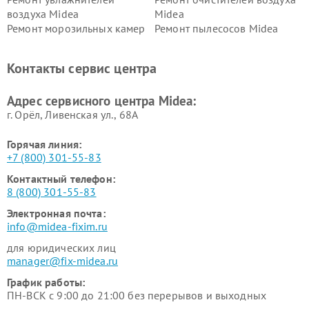
воздуха Midea
Midea
Ремонт морозильных камер
Ремонт пылесосов Midea
Midea
Ремонт вертикальных
Ремонт обогревателей Midea
Контакты сервис центра
пылесосов Midea
Ремонт вытяжек Midea
Ремонт водонагревателей
Адрес сервисного центра Midea:
Midea
г. Орёл, Ливенская ул., 68А
Горячая линия:
+7 (800) 301-55-83
Контактный телефон:
8 (800) 301-55-83
Электронная почта:
info@midea-fixim.ru
для юридических лиц
manager@fix-midea.ru
График работы:
ПН-ВСК с 9:00 до 21:00 без перерывов и выходных