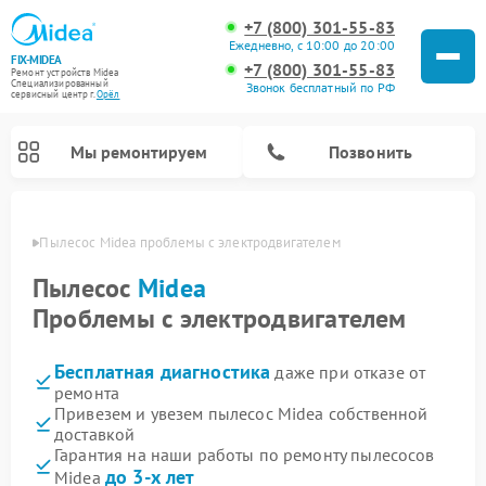
+7 (800) 301-55-83
Ежедневно, с 10:00 до 20:00
FIX-MIDEA
+7 (800) 301-55-83
Ремонт устройств Midea
Специализированный
Звонок бесплатный по РФ
cервисный центр г.
Орёл
Мы ремонтируем
Позвонить
 Орле
Пылесос Midea проблемы с электродвигателем
Пылесос
Midea
Проблемы с электродвигателем
Бесплатная диагностика
даже при отказе от
ремонта
Привезем и увезем пылесос Midea собственной
доставкой
Ремонт варочных панелей Midea
Ремонт увлажнителей воздуха Midea
Ремонт морозильных камер Midea
Ремонт водонагревателей Midea
Ремонт роботов-пылесосов Midea
Ремонт стиральных машин Midea
Ремонт микроволновых печей Midea
Ремонт вертикальных пылесосов Midea
Ремонт очистителей воздуха Midea
Ремонт посудомоечных машин Midea
Ремонт сушильных машин Midea
Гарантия на наши работы по ремонту пылесосов
до 3-х лет
Midea