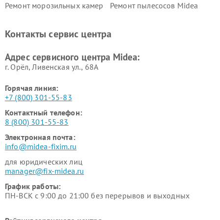
Ремонт морозильных камер
Ремонт пылесосов Midea
Midea
Ремонт вертикальных
Ремонт обогревателей Midea
Контакты сервис центра
пылесосов Midea
Ремонт вытяжек Midea
Ремонт водонагревателей
Адрес сервисного центра Midea:
Midea
г. Орёл, Ливенская ул., 68А
Горячая линия:
+7 (800) 301-55-83
Контактный телефон:
8 (800) 301-55-83
Электронная почта:
info@midea-fixim.ru
для юридических лиц
manager@fix-midea.ru
График работы:
ПН-ВСК с 9:00 до 21:00 без перерывов и выходных