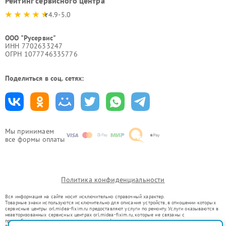
Рейтинг сервисного центра
4.9-5.0
ООО "Русервис"
ИНН 7702633247
ОГРН 1077746335776
Поделиться в соц. сетях:
Мы принимаем
все формы оплаты
Политика конфиденциальности
Вся информация на сайте носит исключительно справочный характер.
Товарные знаки используются исключительно для описания устройств, в отношении которых
сервисные центры orl.midea-fixim.ru предоставляют услуги по ремонту. Услуги оказываются в
неавторизованных сервисных центрах orl.midea-fixim.ru, которые не связаны с
правообладателями товарных знаков или их официальными представителями.