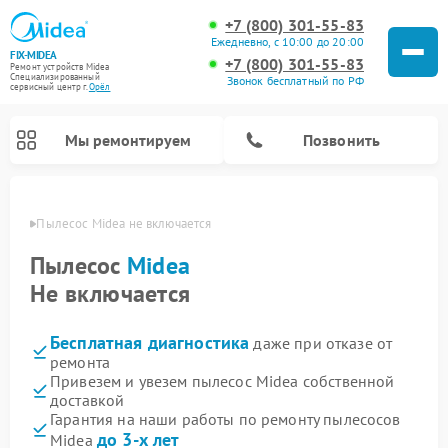
+7 (800) 301-55-83
Ежедневно, с 10:00 до 20:00
FIX-MIDEA
+7 (800) 301-55-83
Ремонт устройств Midea
Специализированный
Звонок бесплатный по РФ
cервисный центр г.
Орёл
Мы ремонтируем
Позвонить
 Орле
Пылесос Midea не включается
Пылесос
Midea
Не включается
Бесплатная диагностика
даже при отказе от
ремонта
Привезем и увезем пылесос Midea собственной
доставкой
Ремонт варочных панелей Midea
Ремонт увлажнителей воздуха Midea
Ремонт морозильных камер Midea
Ремонт водонагревателей Midea
Ремонт роботов-пылесосов Midea
Ремонт стиральных машин Midea
Ремонт микроволновых печей Midea
Ремонт вертикальных пылесосов Midea
Ремонт очистителей воздуха Midea
Ремонт посудомоечных машин Midea
Ремонт сушильных машин Midea
Гарантия на наши работы по ремонту пылесосов
до 3-х лет
Midea