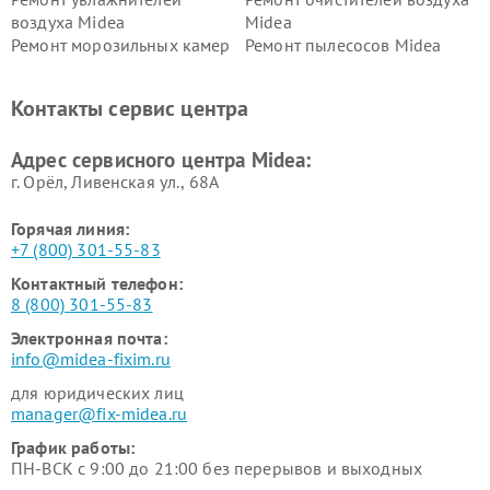
воздуха Midea
Midea
Ремонт морозильных камер
Ремонт пылесосов Midea
Midea
Ремонт вертикальных
Ремонт обогревателей Midea
Контакты сервис центра
пылесосов Midea
Ремонт вытяжек Midea
Ремонт водонагревателей
Адрес сервисного центра Midea:
Midea
г. Орёл, Ливенская ул., 68А
Горячая линия:
+7 (800) 301-55-83
Контактный телефон:
8 (800) 301-55-83
Электронная почта:
info@midea-fixim.ru
для юридических лиц
manager@fix-midea.ru
График работы:
ПН-ВСК с 9:00 до 21:00 без перерывов и выходных