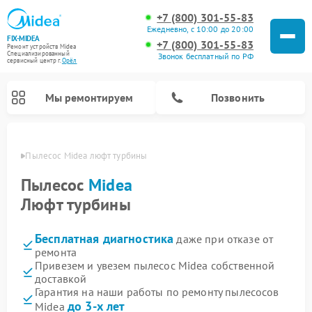
+7 (800) 301-55-83
Ежедневно, с 10:00 до 20:00
FIX-MIDEA
+7 (800) 301-55-83
Ремонт устройств Midea
Специализированный
Звонок бесплатный по РФ
cервисный центр г.
Орёл
Мы ремонтируем
Позвонить
 Орле
Пылесос Midea люфт турбины
Пылесос
Midea
Люфт турбины
Бесплатная диагностика
даже при отказе от
ремонта
Привезем и увезем пылесос Midea собственной
доставкой
Ремонт варочных панелей Midea
Ремонт увлажнителей воздуха Midea
Ремонт морозильных камер Midea
Ремонт водонагревателей Midea
Ремонт роботов-пылесосов Midea
Ремонт стиральных машин Midea
Ремонт микроволновых печей Midea
Ремонт вертикальных пылесосов Midea
Ремонт очистителей воздуха Midea
Ремонт посудомоечных машин Midea
Ремонт сушильных машин Midea
Гарантия на наши работы по ремонту пылесосов
до 3-х лет
Midea