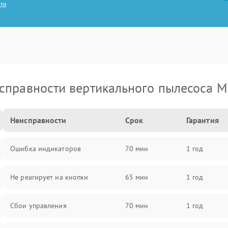
сти
справности вертикального пылесоса M
Неисправности
Срок
Гарантия
Ошибка индикаторов
70 мин
1 год
Не реагирует на кнопки
65 мин
1 год
Сбои управления
70 мин
1 год