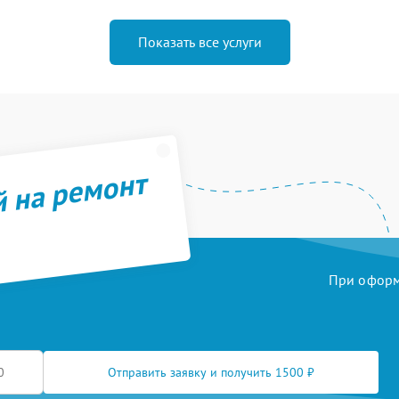
Показать все услуги
й на ремонт
При оформл
Отправить заявку и получить 1500 ₽