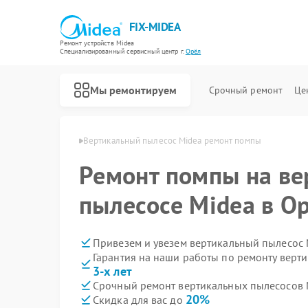
FIX-MIDEA
Ремонт устройств Midea
Специализированный cервисный центр г.
Орёл
Мы ремонтируем
Срочный ремонт
Це
сосов Midea в Орле
Вертикальный пылесос Midea ремонт помпы
Ремонт помпы на в
пылесосе Midea в О
Привезем и увезем вертикальный пылесос 
Гарантия на наши работы по ремонту верт
3-х лет
Срочный ремонт вертикальных пылесосов M
20%
Скидка для вас до
Ремонт варочных панелей Midea
Ремонт парогенераторов Midea
Ремонт увлажнителей воздуха Midea
Ремонт очистителей воздуха Midea
Ремонт морозильных камер Midea
Ремонт водонагревателей Midea
Ремонт роботов-пылесосов Midea
Ремонт стиральных машин Midea
Ремонт посудомоечных машин Midea
Ремонт микроволновых печей Midea
Ремонт кондиционеров Midea
Ремонт духовых шкафов Midea
Ремонт сушильных машин Midea