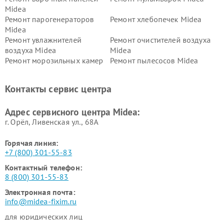
Midea
Ремонт парогенераторов
Ремонт хлебопечек Midea
Midea
Ремонт увлажнителей
Ремонт очистителей воздуха
воздуха Midea
Midea
Ремонт морозильных камер
Ремонт пылесосов Midea
Midea
Ремонт вертикальных
Ремонт обогревателей Midea
Контакты сервис центра
пылесосов Midea
Ремонт вытяжек Midea
Ремонт водонагревателей
Адрес сервисного центра Midea:
Midea
г. Орёл, Ливенская ул., 68А
Горячая линия:
+7 (800) 301-55-83
Контактный телефон:
8 (800) 301-55-83
Электронная почта:
info@midea-fixim.ru
для юридических лиц