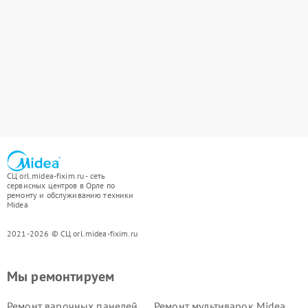
СЦ orl.midea-fixim.ru - сеть
сервисных центров в Орле по
ремонту и обслуживанию техники
Midea
2021-2026 © СЦ orl.midea-fixim.ru
Мы ремонтируем
Ремонт варочных панелей
Ремонт мультиварок Midea