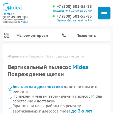
+7 (800) 301-55-83
Ежедневно, с 10:00 до 20:00
FIX-MIDEA
+7 (800) 301-55-83
Ремонт устройств Midea
Специализированный
Звонок бесплатный по РФ
cервисный центр г.
Орёл
Мы ремонтируем
Позвонить
 Орле
Вертикальный пылесос Midea повреждение щетки
Вертикальный пылесос
Midea
Повреждение щетки
Бесплатная диагностика
даже при отказе от
ремонта
Привезем и увезем вертикальный пылесос Midea
собственной доставкой
Ремонт варочных панелей Midea
Ремонт увлажнителей воздуха Midea
Ремонт морозильных камер Midea
Ремонт водонагревателей Midea
Ремонт роботов-пылесосов Midea
Ремонт стиральных машин Midea
Ремонт микроволновых печей Midea
Ремонт очистителей воздуха Midea
Ремонт посудомоечных машин Midea
Ремонт сушильных машин Midea
Гарантия на наши работы по ремонту
до 3-х лет
вертикальных пылесосов Midea