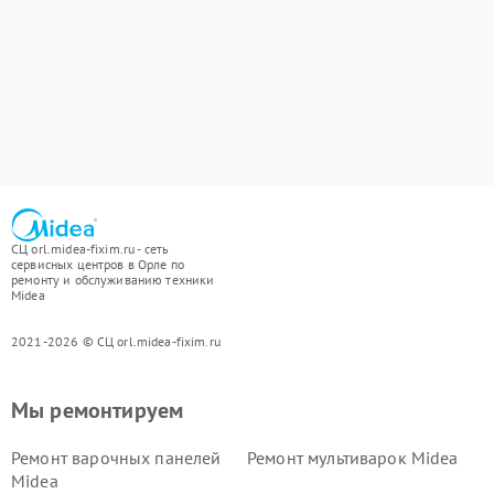
СЦ orl.midea-fixim.ru - сеть
сервисных центров в Орле по
ремонту и обслуживанию техники
Midea
2021-2026 © СЦ orl.midea-fixim.ru
Мы ремонтируем
Ремонт варочных панелей
Ремонт мультиварок Midea
Midea