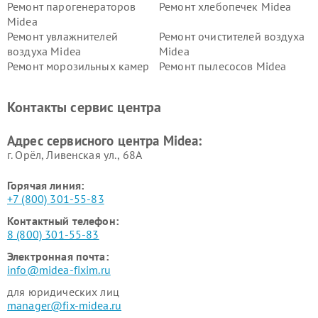
Ремонт парогенераторов
Ремонт хлебопечек Midea
Midea
Ремонт увлажнителей
Ремонт очистителей воздуха
воздуха Midea
Midea
Ремонт морозильных камер
Ремонт пылесосов Midea
Midea
Ремонт вертикальных
Ремонт обогревателей Midea
Контакты сервис центра
пылесосов Midea
Ремонт вытяжек Midea
Ремонт водонагревателей
Адрес сервисного центра Midea:
Midea
г. Орёл, Ливенская ул., 68А
Горячая линия:
+7 (800) 301-55-83
Контактный телефон:
8 (800) 301-55-83
Электронная почта:
info@midea-fixim.ru
для юридических лиц
manager@fix-midea.ru