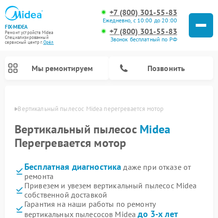
+7 (800) 301-55-83
Ежедневно, с 10:00 до 20:00
FIX-MIDEA
+7 (800) 301-55-83
Ремонт устройств Midea
Специализированный
Звонок бесплатный по РФ
cервисный центр г.
Орёл
Мы ремонтируем
Позвонить
 Орле
Вертикальный пылесос Midea перегревается мотор
Вертикальный пылесос
Midea
Перегревается мотор
Бесплатная диагностика
даже при отказе от
ремонта
Привезем и увезем вертикальный пылесос Midea
собственной доставкой
Ремонт варочных панелей Midea
Ремонт увлажнителей воздуха Midea
Ремонт морозильных камер Midea
Ремонт водонагревателей Midea
Ремонт роботов-пылесосов Midea
Ремонт стиральных машин Midea
Ремонт микроволновых печей Midea
Ремонт очистителей воздуха Midea
Ремонт посудомоечных машин Midea
Ремонт сушильных машин Midea
Гарантия на наши работы по ремонту
до 3-х лет
вертикальных пылесосов Midea