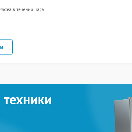
idea в течении часа
ны
 техники