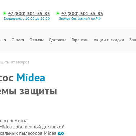
+7 (800) 301-55-83
+7 (800) 301-55-83
Ежедневно, с 10:00 до 20:00
Звонок бесплатный по РФ
ны
О нас
Отзывы
Доставка
Гарантии
Акции и скидки
Зая
ащиты от засоров
сос
Midea
темы защиты
е от ремонта
Midea собственной доставкой
до
икальных пылесосов Midea