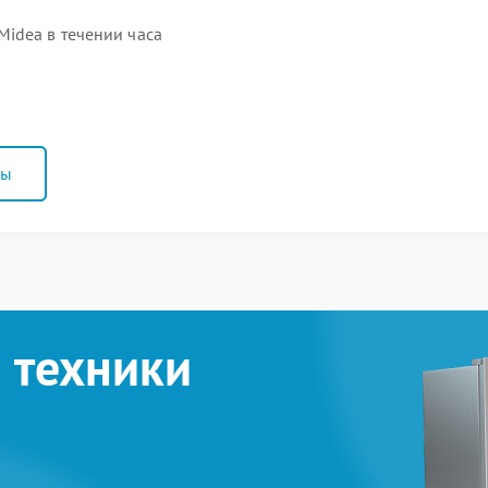
idea в течении часа
ны
 техники