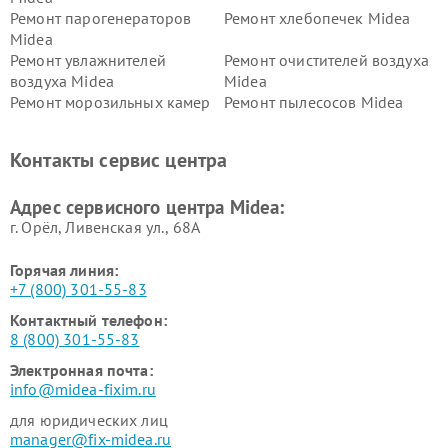
Ремонт парогенераторов
Ремонт хлебопечек Midea
Midea
Ремонт увлажнителей
Ремонт очистителей воздуха
воздуха Midea
Midea
Ремонт морозильных камер
Ремонт пылесосов Midea
Midea
Ремонт вертикальных
Ремонт обогревателей Midea
Контакты сервис центра
пылесосов Midea
Ремонт вытяжек Midea
Ремонт водонагревателей
Адрес сервисного центра Midea:
Midea
г. Орёл, Ливенская ул., 68А
Горячая линия:
+7 (800) 301-55-83
Контактный телефон:
8 (800) 301-55-83
Электронная почта:
info@midea-fixim.ru
для юридических лиц
manager@fix-midea.ru