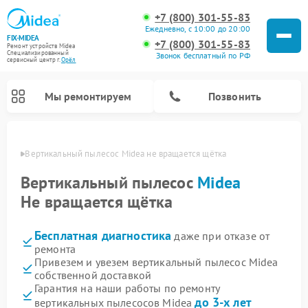
+7 (800) 301-55-83
Ежедневно, с 10:00 до 20:00
FIX-MIDEA
+7 (800) 301-55-83
Ремонт устройств Midea
Специализированный
Звонок бесплатный по РФ
cервисный центр г.
Орёл
Мы ремонтируем
Позвонить
 Орле
Вертикальный пылесос Midea не вращается щётка
Вертикальный пылесос
Midea
Не вращается щётка
Бесплатная диагностика
даже при отказе от
ремонта
Привезем и увезем вертикальный пылесос Midea
собственной доставкой
Ремонт варочных панелей Midea
Ремонт увлажнителей воздуха Midea
Ремонт морозильных камер Midea
Ремонт водонагревателей Midea
Ремонт роботов-пылесосов Midea
Ремонт стиральных машин Midea
Ремонт микроволновых печей Midea
Ремонт очистителей воздуха Midea
Ремонт посудомоечных машин Midea
Ремонт сушильных машин Midea
Гарантия на наши работы по ремонту
до 3-х лет
вертикальных пылесосов Midea