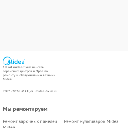
СЦ orl.midea-fixim.ru - сеть
сервисных центров в Орле по
ремонту и обслуживанию техники
Midea
2021-2026 © СЦ orl.midea-fixim.ru
Мы ремонтируем
Ремонт варочных панелей
Ремонт мультиварок Midea
Midea