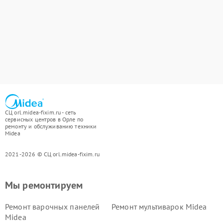
СЦ orl.midea-fixim.ru - сеть
сервисных центров в Орле по
ремонту и обслуживанию техники
Midea
2021-2026 © СЦ orl.midea-fixim.ru
Мы ремонтируем
Ремонт варочных панелей
Ремонт мультиварок Midea
Midea