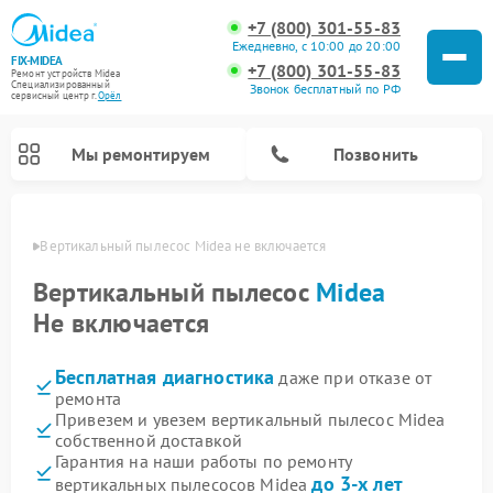
+7 (800) 301-55-83
Ежедневно, с 10:00 до 20:00
FIX-MIDEA
+7 (800) 301-55-83
Ремонт устройств Midea
Специализированный
Звонок бесплатный по РФ
cервисный центр г.
Орёл
Мы ремонтируем
Позвонить
 Орле
Вертикальный пылесос Midea не включается
Вертикальный пылесос
Midea
Не включается
Бесплатная диагностика
даже при отказе от
ремонта
Привезем и увезем вертикальный пылесос Midea
собственной доставкой
Ремонт варочных панелей Midea
Ремонт увлажнителей воздуха Midea
Ремонт морозильных камер Midea
Ремонт водонагревателей Midea
Ремонт роботов-пылесосов Midea
Ремонт стиральных машин Midea
Ремонт микроволновых печей Midea
Ремонт очистителей воздуха Midea
Ремонт посудомоечных машин Midea
Ремонт сушильных машин Midea
Гарантия на наши работы по ремонту
до 3-х лет
вертикальных пылесосов Midea