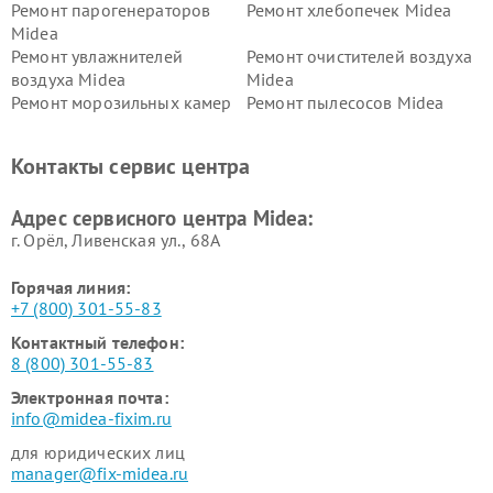
Ремонт парогенераторов
Ремонт хлебопечек Midea
Midea
Ремонт увлажнителей
Ремонт очистителей воздуха
воздуха Midea
Midea
Ремонт морозильных камер
Ремонт пылесосов Midea
Midea
Ремонт вертикальных
Ремонт обогревателей Midea
Контакты сервис центра
пылесосов Midea
Ремонт вытяжек Midea
Ремонт водонагревателей
Адрес сервисного центра Midea:
Midea
г. Орёл, Ливенская ул., 68А
Горячая линия:
+7 (800) 301-55-83
Контактный телефон:
8 (800) 301-55-83
Электронная почта:
info@midea-fixim.ru
для юридических лиц
manager@fix-midea.ru