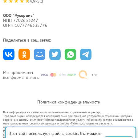
4.9-5.0
ООО "Русервис"
ИНН 7702633247
ОГРН 1077746335776
Поделиться в соц. сетях:
Мы принимаем
все формы оплаты
Политика конфиденциальности
Вся информация на сайте носит исключительно справочный характер.
Товарные знаки используются исключительно для описания устройств, в отношении которых
сервисные центры orl.midea-fixim.ru предоставляют услуги по ремонту. Услуги оказываются в
неавторизованных сервисных центрах orl.midea-fixim.ru, которые не связаны с
правообладателями товарных знаков или их официальными представителями.
Ремонт осуществляется для устройств, уже введенных в гражданский оборот в соответствии
Этот сайт использует файлы cookie. Вы можете
со статьей 1487 ГК РФ.