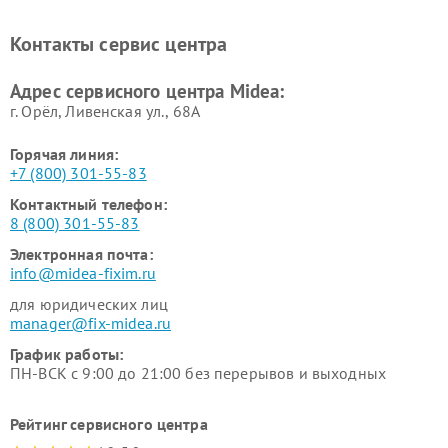
Midea
Ремонт вертикальных
Ремонт обогревателей Midea
Контакты сервис центра
пылесосов Midea
Ремонт вытяжек Midea
Ремонт водонагревателей
Адрес сервисного центра Midea:
Midea
г. Орёл, Ливенская ул., 68А
Горячая линия:
+7 (800) 301-55-83
Контактный телефон:
8 (800) 301-55-83
Электронная почта:
info@midea-fixim.ru
для юридических лиц
manager@fix-midea.ru
График работы:
ПН-ВСК с 9:00 до 21:00 без перерывов и выходных
Рейтинг сервисного центра