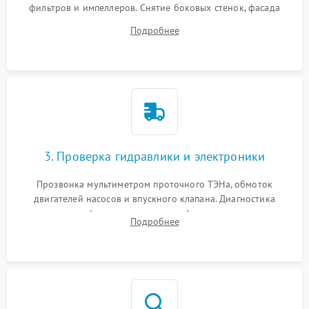
фильтров и импеллеров. Снятие боковых стенок, фасада
дверцы или нижнего поддона для прямого доступа к
Подробнее
циркуляционному насосу, ТЭНу и сливной помпе.
3. Проверка гидравлики и электроники
Прозвонка мультиметром проточного ТЭНа, обмоток
двигателей насосов и впускного клапана. Диагностика
прессостата (датчика уровня воды), датчика мутности,
Подробнее
концевика дверцы и электронного модуля управления.