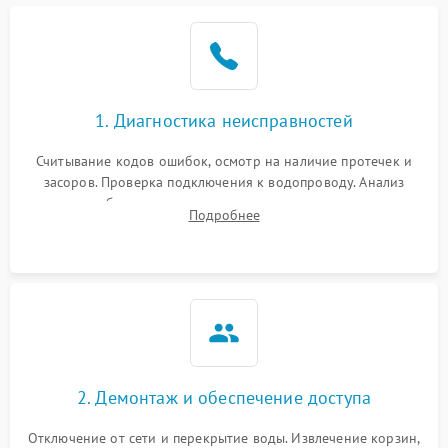
Не работает сушилка
2100 ₽
Подробнее →
Сбои в работе таймера
1700 ₽
Подробнее →
1. Диагностика неисправностей
Проблемы с
2100 ₽
Подробнее →
циркуляционным насосом
Считывание кодов ошибок, осмотр на наличие протечек и
засоров. Проверка подключения к водопроводу. Анализ
жалоб на отсутствие слива, нагрева, вращения
Подробнее
разбрызгивателей или срабатывание системы защиты
аквастоп.
2. Демонтаж и обеспечение доступа
Отключение от сети и перекрытие воды. Извлечение корзин,