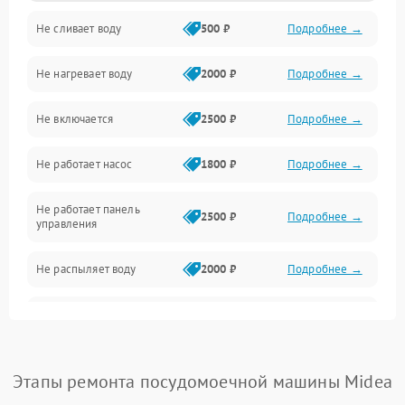
Не сливает воду
500 ₽
Подробнее →
Электропитание
Не нагревает воду
2000 ₽
Подробнее →
Датчики
Не включается
2500 ₽
Подробнее →
Нагрев
Не работает насос
1800 ₽
Подробнее →
Вода
Не работает панель
Гигиена
2500 ₽
Подробнее →
управления
Программное обеспечение
Не распыляет воду
2000 ₽
Подробнее →
Не запускается цикл
1800 ₽
Подробнее →
стирки
Проблемы с набором
Этапы ремонта посудомоечной машины Midea
1800 ₽
Подробнее →
воды