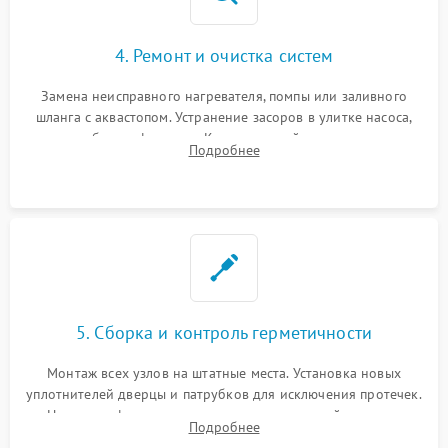
4. Ремонт и очистка систем
Замена неисправного нагревателя, помпы или заливного
шланга с аквастопом. Устранение засоров в улитке насоса,
патрубках и фильтрах. Компонентный ремонт платы
Подробнее
управления, восстановление поврежденной проводки.
5. Сборка и контроль герметичности
Монтаж всех узлов на штатные места. Установка новых
уплотнителей дверцы и патрубков для исключения протечек.
Надежная фиксация хомутов гидравлической системы,
Подробнее
сборка корпуса и установка датчика поплавка.