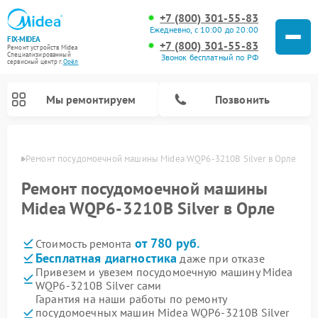
+7 (800) 301-55-83
Ежедневно, с 10:00 до 20:00
FIX-MIDEA
+7 (800) 301-55-83
Ремонт устройств Midea
Специализированный
Звонок бесплатный по РФ
cервисный центр г.
Орёл
Мы ремонтируем
Позвонить
 Орле
Ремонт посудомоечной машины Midea WQP6-3210B Silver в Орле
Ремонт посудомоечной машины
Midea WQP6-3210B Silver в Орле
от 780 руб.
Стоимость ремонта
Бесплатная диагностика
даже при отказе
Привезем и увезем посудомоечную машину Midea
WQP6-3210B Silver сами
Ремонт вертикальных пылесосов Midea
Ремонт варочных панелей Midea
Ремонт увлажнителей воздуха Midea
Ремонт морозильных камер Midea
Ремонт микроволновых печей Midea
Ремонт очистителей воздуха Midea
Ремонт водонагревателей Midea
Ремонт роботов-пылесосов Midea
Ремонт стиральных машин Midea
Ремонт сушильных машин Midea
Гарантия на наши работы по ремонту
посудомоечных машин Midea WQP6-3210B Silver