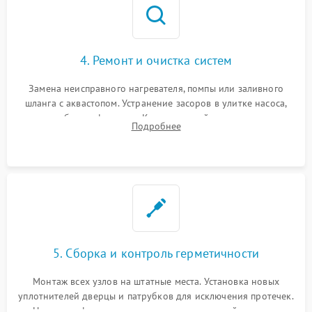
4. Ремонт и очистка систем
Замена неисправного нагревателя, помпы или заливного
шланга с аквастопом. Устранение засоров в улитке насоса,
патрубках и фильтрах. Компонентный ремонт платы
Подробнее
управления, восстановление поврежденной проводки.
5. Сборка и контроль герметичности
Монтаж всех узлов на штатные места. Установка новых
уплотнителей дверцы и патрубков для исключения протечек.
Надежная фиксация хомутов гидравлической системы,