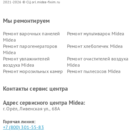
2021-2026 © СЦ orl.midea-fixim.ru
Мы ремонтируем
Ремонт варочных панелей
Ремонт мультиварок Midea
Midea
Ремонт парогенераторов
Ремонт хлебопечек Midea
Midea
Ремонт увлажнителей
Ремонт очистителей воздуха
воздуха Midea
Midea
Ремонт морозильных камер
Ремонт пылесосов Midea
Midea
Ремонт вертикальных
Ремонт обогревателей Midea
Контакты сервис центра
пылесосов Midea
Ремонт вытяжек Midea
Ремонт водонагревателей
Адрес сервисного центра Midea:
Midea
г. Орёл, Ливенская ул., 68А
Горячая линия:
+7 (800) 301-55-83