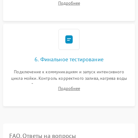
Подробнее
сборка корпуса и установка датчика поплавка.
6. Финальное тестирование
Подключение к коммуникациям и запуск интенсивного
цикла мойки. Контроль корректного залива, нагрева воды
до нужной температуры, отсутствия посторонних шумов,
Подробнее
штатного слива и абсолютной сухости в поддоне.
FAQ. Ответы на вопросы