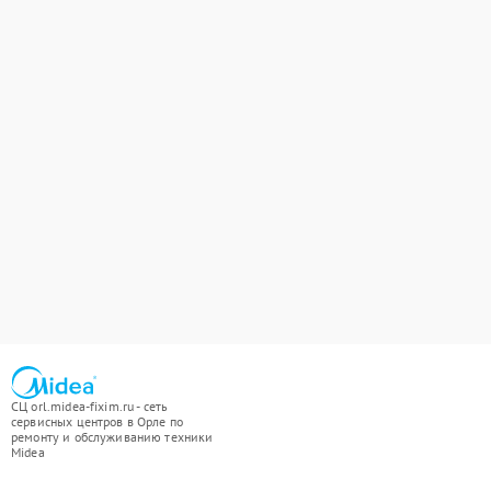
СЦ orl.midea-fixim.ru - сеть
сервисных центров в Орле по
ремонту и обслуживанию техники
Midea