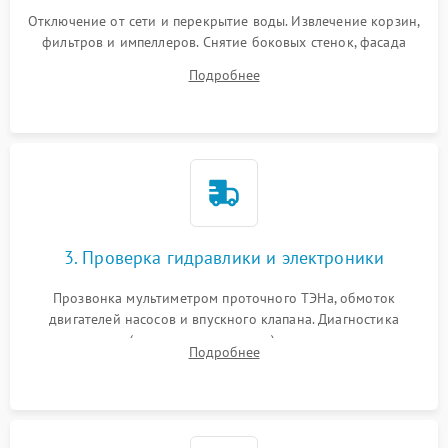
Отключение от сети и перекрытие воды. Извлечение корзин,
фильтров и импеллеров. Снятие боковых стенок, фасада
дверцы или нижнего поддона для прямого доступа к
Подробнее
циркуляционному насосу, ТЭНу и сливной помпе.
3. Проверка гидравлики и электроники
Прозвонка мультиметром проточного ТЭНа, обмоток
двигателей насосов и впускного клапана. Диагностика
прессостата (датчика уровня воды), датчика мутности,
Подробнее
концевика дверцы и электронного модуля управления.