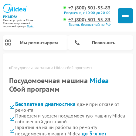
+7 (800) 301-55-83
Ежедневно, с 10:00 до 20:00
FIX-MIDEA
+7 (800) 301-55-83
Ремонт устройств Midea
Специализированный
Звонок бесплатный по РФ
cервисный центр г.
Орёл
Мы ремонтируем
Позвонить
 Орле
Посудомоечная машина Midea сбой программ
Посудомоечная машина
Midea
Сбой программ
Бесплатная диагностика
даже при отказе от
ремонта
Привезем и увезем посудомоечную машину Midea
собственной доставкой
Ремонт вертикальных пылесосов Midea
Ремонт варочных панелей Midea
Ремонт увлажнителей воздуха Midea
Ремонт морозильных камер Midea
Ремонт микроволновых печей Midea
Ремонт очистителей воздуха Midea
Ремонт водонагревателей Midea
Ремонт роботов-пылесосов Midea
Ремонт стиральных машин Midea
Ремонт сушильных машин Midea
Гарантия на наши работы по ремонту
до 3-х лет
посудомоечных машин Midea