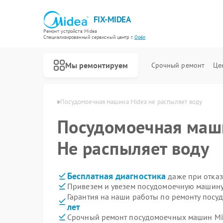
FIX-MIDEA
Ремонт устройств Midea
Специализированный cервисный центр г.
Орёл
Мы ремонтируем
Срочный ремонт
Це
машин Midea в Орле
Посудомоечная машина Midea не распыляет воду
Посудомоечная ма
Не распыляет воду
Бесплатная диагностика
даже при отказ
Привезем и увезем посудомоечную машину
Гарантия на наши работы по ремонту пос
лет
Срочный ремонт посудомоечных машин Mid
Ремонт варочных панелей Midea
Ремонт парогенераторов Midea
Ремонт увлажнителей воздуха Midea
Ремонт очистителей воздуха Midea
Ремонт морозильных камер Midea
Ремонт вертикальных пылесосов Midea
Ремонт водонагревателей Midea
Ремонт роботов-пылесосов Midea
Ремонт стиральных машин Midea
Ремонт микроволновых печей Midea
Ремонт кондиционеров Midea
Ремонт духовых шкафов Midea
Ремонт сушильных машин Midea