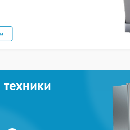
ны
 техники