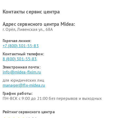
Midea
Ремонт вертикальных
Ремонт обогревателей Midea
Контакты сервис центра
пылесосов Midea
Ремонт вытяжек Midea
Ремонт водонагревателей
Адрес сервисного центра Midea:
Midea
г. Орёл, Ливенская ул., 68А
Горячая линия:
+7 (800) 301-55-83
Контактный телефон:
8 (800) 301-55-83
Электронная почта:
info@midea-fixim.ru
для юридических лиц
manager@fix-midea.ru
График работы:
ПН-ВСК с 9:00 до 21:00 без перерывов и выходных
Рейтинг сервисного центра