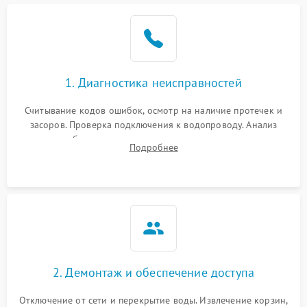
Не работает сушилка
2100 ₽
Подробнее →
Сбои в работе таймера
1700 ₽
Подробнее →
1. Диагностика неисправностей
Проблемы с
2100 ₽
Подробнее →
циркуляционным насосом
Считывание кодов ошибок, осмотр на наличие протечек и
засоров. Проверка подключения к водопроводу. Анализ
жалоб на отсутствие слива, нагрева, вращения
Подробнее
разбрызгивателей или срабатывание системы защиты
аквастоп.
2. Демонтаж и обеспечение доступа
Отключение от сети и перекрытие воды. Извлечение корзин,