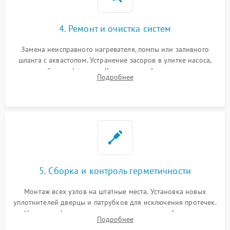
4. Ремонт и очистка систем
Замена неисправного нагревателя, помпы или заливного
шланга с аквастопом. Устранение засоров в улитке насоса,
патрубках и фильтрах. Компонентный ремонт платы
Подробнее
управления, восстановление поврежденной проводки.
5. Сборка и контроль герметичности
Монтаж всех узлов на штатные места. Установка новых
уплотнителей дверцы и патрубков для исключения протечек.
Надежная фиксация хомутов гидравлической системы,
Подробнее
сборка корпуса и установка датчика поплавка.