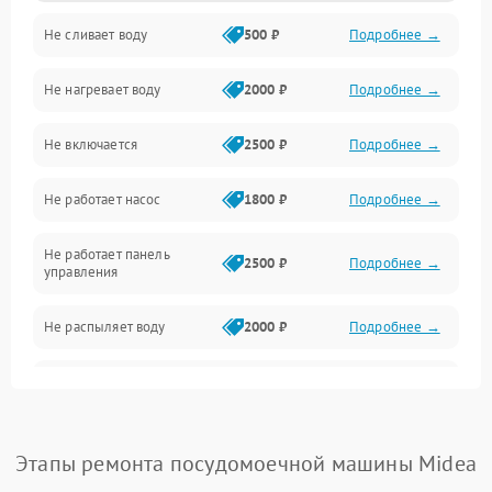
Не сливает воду
500 ₽
Подробнее →
Электропитание
Не нагревает воду
2000 ₽
Подробнее →
Датчики
Не включается
2500 ₽
Подробнее →
Нагрев
Не работает насос
1800 ₽
Подробнее →
Вода
Не работает панель
Гигиена
2500 ₽
Подробнее →
управления
Программное обеспечение
Не распыляет воду
2000 ₽
Подробнее →
Не запускается цикл
1800 ₽
Подробнее →
стирки
Проблемы с набором
Этапы ремонта посудомоечной машины Midea
1800 ₽
Подробнее →
воды