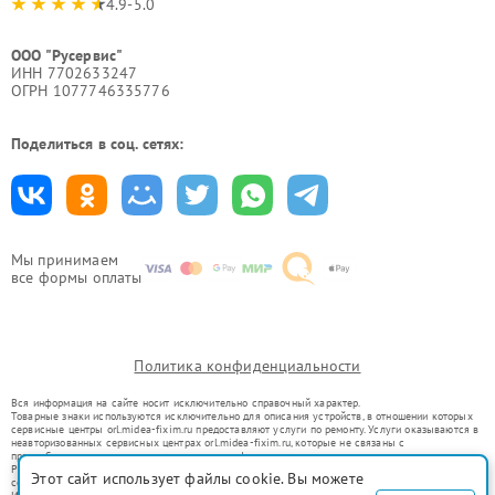
4.9-5.0
ООО "Русервис"
ИНН 7702633247
ОГРН 1077746335776
Поделиться в соц. сетях:
Мы принимаем
все формы оплаты
Политика конфиденциальности
Вся информация на сайте носит исключительно справочный характер.
Товарные знаки используются исключительно для описания устройств, в отношении которых
сервисные центры orl.midea-fixim.ru предоставляют услуги по ремонту. Услуги оказываются в
неавторизованных сервисных центрах orl.midea-fixim.ru, которые не связаны с
правообладателями товарных знаков или их официальными представителями.
Ремонт осуществляется для устройств, уже введенных в гражданский оборот в соответствии
Этот сайт использует файлы cookie. Вы можете
со статьей 1487 ГК РФ.