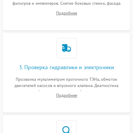
фильтров и импеллеров. Снятие боковых стенок, фасада
дверцы или нижнего поддона для прямого доступа к
Подробнее
циркуляционному насосу, ТЭНу и сливной помпе.
3. Проверка гидравлики и электроники
Прозвонка мультиметром проточного ТЭНа, обмоток
двигателей насосов и впускного клапана. Диагностика
прессостата (датчика уровня воды), датчика мутности,
Подробнее
концевика дверцы и электронного модуля управления.