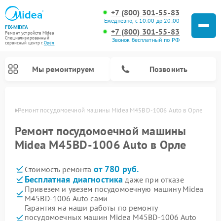
+7 (800) 301-55-83
Ежедневно, с 10:00 до 20:00
FIX-MIDEA
+7 (800) 301-55-83
Ремонт устройств Midea
Специализированный
Звонок бесплатный по РФ
cервисный центр г.
Орёл
Мы ремонтируем
Позвонить
 Орле
Ремонт посудомоечной машины Midea M45BD-1006 Auto в Орле
Ремонт посудомоечной машины
Midea M45BD-1006 Auto в Орле
от 780 руб.
Стоимость ремонта
Бесплатная диагностика
даже при отказе
Привезем и увезем посудомоечную машину Midea
M45BD-1006 Auto сами
Ремонт вертикальных пылесосов Midea
Ремонт варочных панелей Midea
Ремонт увлажнителей воздуха Midea
Ремонт морозильных камер Midea
Ремонт микроволновых печей Midea
Ремонт очистителей воздуха Midea
Ремонт водонагревателей Midea
Ремонт роботов-пылесосов Midea
Ремонт стиральных машин Midea
Ремонт сушильных машин Midea
Гарантия на наши работы по ремонту
посудомоечных машин Midea M45BD-1006 Auto