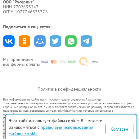
ООО "Русервис"
ИНН 7702633247
ОГРН 1077746335776
Поделиться в соц. сетях:
Мы принимаем
все формы оплаты
Политика конфиденциальности
Вся информация на сайте носит исключительно справочный характер.
Товарные знаки используются исключительно для описания устройств, в отношении которых
сервисные центры orl.midea-fixim.ru предоставляют услуги по ремонту. Услуги оказываются в
неавторизованных сервисных центрах orl.midea-fixim.ru, которые не связаны с
правообладателями товарных знаков или их официальными представителями.
Ремонт осуществляется для устройств, уже введенных в гражданский оборот в соответствии
Этот сайт использует файлы cookie. Вы можете
со статьей 1487 ГК РФ.
Использование товарных знаков не преследует цели индивидуализации услуг или введения
ознакомиться с
правилами использования
Согласен
потребителей в заблуждение, а служит для информирования о предоставляемых услугах по
ремонту техники указанных брендов.
файлов cookie
Представленная на сайте информация не является публичной офертой, определяемой