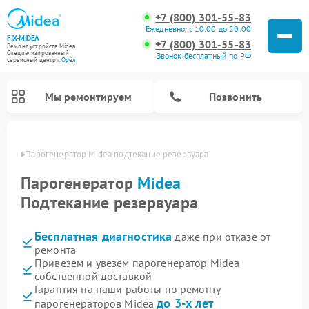
+7 (800) 301-55-83
Ежедневно, с 10:00 до 20:00
FIX-MIDEA
+7 (800) 301-55-83
Ремонт устройств Midea
Специализированный
Звонок бесплатный по РФ
cервисный центр г.
Орёл
Мы ремонтируем
Позвонить
 Орле
Парогенератор Midea подтекание резервуара
Парогенератор
Midea
Подтекание резервуара
Бесплатная диагностика
даже при отказе от
ремонта
Привезем и увезем парогенератор Midea
собственной доставкой
Ремонт варочных панелей Midea
Ремонт очистителей воздуха Midea
Ремонт водонагревателей Midea
Ремонт роботов-пылесосов Midea
Ремонт стиральных машин Midea
Ремонт микроволновых печей Midea
Ремонт вертикальных пылесосов Midea
Ремонт увлажнителей воздуха Midea
Ремонт морозильных камер Midea
Ремонт посудомоечных машин Midea
Ремонт сушильных машин Midea
Гарантия на наши работы по ремонту
до 3-х лет
парогенераторов Midea