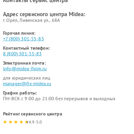
Контакты сервис центра
пылесосов Midea
Ремонт вытяжек Midea
Ремонт водонагревателей
Адрес сервисного центра Midea:
Midea
г. Орёл, Ливенская ул., 68А
Горячая линия:
+7 (800) 301-55-83
Контактный телефон:
8 (800) 301-55-83
Электронная почта:
info@midea-fixim.ru
для юридических лиц
manager@fix-midea.ru
График работы:
ПН-ВСК с 9:00 до 21:00 без перерывов и выходных
Рейтинг сервисного центра
4.9-5.0