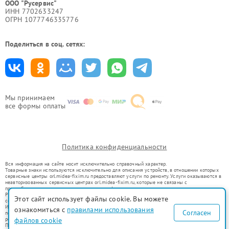
ООО "Русервис"
ИНН 7702633247
ОГРН 1077746335776
Поделиться в соц. сетях:
Мы принимаем
все формы оплаты
Политика конфиденциальности
Вся информация на сайте носит исключительно справочный характер.
Товарные знаки используются исключительно для описания устройств, в отношении которых
сервисные центры orl.midea-fixim.ru предоставляют услуги по ремонту. Услуги оказываются в
неавторизованных сервисных центрах orl.midea-fixim.ru, которые не связаны с
правообладателями товарных знаков или их официальными представителями.
Ремонт осуществляется для устройств, уже введенных в гражданский оборот в соответствии
Этот сайт использует файлы cookie. Вы можете
со статьей 1487 ГК РФ.
Использование товарных знаков не преследует цели индивидуализации услуг или введения
ознакомиться с
правилами использования
Согласен
потребителей в заблуждение, а служит для информирования о предоставляемых услугах по
ремонту техники указанных брендов.
файлов cookie
Представленная на сайте информация не является публичной офертой, определяемой