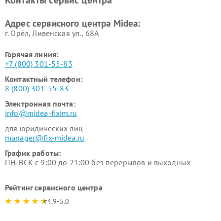
Контакты сервис центра
пылесосов Midea
Ремонт вытяжек Midea
Ремонт водонагревателей
Адрес сервисного центра Midea:
Midea
г. Орёл, Ливенская ул., 68А
Горячая линия:
+7 (800) 301-55-83
Контактный телефон:
8 (800) 301-55-83
Электронная почта:
info@midea-fixim.ru
для юридических лиц
manager@fix-midea.ru
График работы:
ПН-ВСК с 9:00 до 21:00 без перерывов и выходных
Рейтинг сервисного центра
4.9-5.0