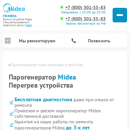
+7 (800) 301-55-83
Ежедневно, с 10:00 до 20:00
FIX-MIDEA
+7 (800) 301-55-83
Ремонт устройств Midea
Специализированный
Звонок бесплатный по РФ
cервисный центр г.
Орёл
Мы ремонтируем
Позвонить
 Орле
Парогенератор Midea перегрев устройства
Парогенератор
Midea
Перегрев устройства
Бесплатная диагностика
даже при отказе от
ремонта
Привезем и увезем парогенератор Midea
собственной доставкой
Ремонт варочных панелей Midea
Ремонт очистителей воздуха Midea
Ремонт водонагревателей Midea
Ремонт роботов-пылесосов Midea
Ремонт стиральных машин Midea
Ремонт микроволновых печей Midea
Ремонт вертикальных пылесосов Midea
Ремонт увлажнителей воздуха Midea
Ремонт морозильных камер Midea
Ремонт посудомоечных машин Midea
Ремонт сушильных машин Midea
Гарантия на наши работы по ремонту
до 3-х лет
парогенераторов Midea