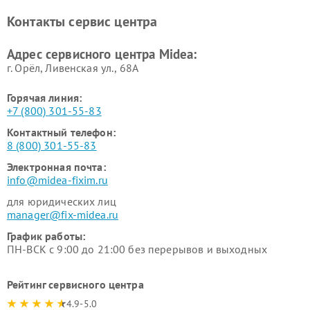
Ремонт вертикальных
Ремонт обогревателей Midea
Контакты сервис центра
пылесосов Midea
Ремонт вытяжек Midea
Ремонт водонагревателей
Адрес сервисного центра Midea:
Midea
г. Орёл, Ливенская ул., 68А
Горячая линия:
+7 (800) 301-55-83
Контактный телефон:
8 (800) 301-55-83
Электронная почта:
info@midea-fixim.ru
для юридических лиц
manager@fix-midea.ru
График работы:
ПН-ВСК с 9:00 до 21:00 без перерывов и выходных
Рейтинг сервисного центра
4.9-5.0