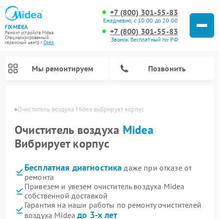
+7 (800) 301-55-83
Ежедневно, с 10:00 до 20:00
FIX-MIDEA
+7 (800) 301-55-83
Ремонт устройств Midea
Специализированный
Звонок бесплатный по РФ
cервисный центр г.
Орёл
Мы ремонтируем
Позвонить
 Орле
Очиститель воздуха Midea вибрирует корпус
Очиститель воздуха
Midea
Вибрирует корпус
Бесплатная диагностика
даже при отказе от
ремонта
Привезем и увезем очиститель воздуха Midea
собственной доставкой
Ремонт варочных панелей Midea
Ремонт увлажнителей воздуха Midea
Ремонт водонагревателей Midea
Ремонт роботов-пылесосов Midea
Ремонт стиральных машин Midea
Ремонт микроволновых печей Midea
Ремонт вертикальных пылесосов Midea
Ремонт морозильных камер Midea
Ремонт посудомоечных машин Midea
Ремонт сушильных машин Midea
Гарантия на наши работы по ремонту очистителей
до 3-х лет
воздуха Midea