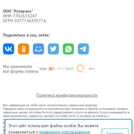
ООО "Русервис"
ИНН 7702633247
ОГРН 1077746335776
Поделиться в соц. сетях:
Мы принимаем
все формы оплаты
Политика конфиденциальности
Вся информация на сайте носит исключительно справочный характер.
Товарные знаки используются исключительно для описания устройств, в отношении которых
сервисные центры orl.midea-fixim.ru предоставляют услуги по ремонту. Услуги оказываются в
неавторизованных сервисных центрах orl.midea-fixim.ru, которые не связаны с
правообладателями товарных знаков или их официальными представителями.
Ремонт осуществляется для устройств, уже введенных в гражданский оборот в соответствии
Этот сайт использует файлы cookie. Вы можете
со статьей 1487 ГК РФ.
Использование товарных знаков не преследует цели индивидуализации услуг или введения
ознакомиться с
правилами использования
Согласен
потребителей в заблуждение, а служит для информирования о предоставляемых услугах по