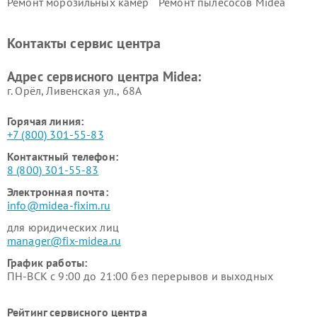
Ремонт морозильных камер
Ремонт пылесосов Midea
Midea
Ремонт вертикальных
Ремонт обогревателей Midea
Контакты сервис центра
пылесосов Midea
Ремонт вытяжек Midea
Ремонт водонагревателей
Адрес сервисного центра Midea:
Midea
г. Орёл, Ливенская ул., 68А
Горячая линия:
+7 (800) 301-55-83
Контактный телефон:
8 (800) 301-55-83
Электронная почта:
info@midea-fixim.ru
для юридических лиц
manager@fix-midea.ru
График работы:
ПН-ВСК с 9:00 до 21:00 без перерывов и выходных
Рейтинг сервисного центра