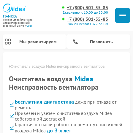
+7 (800) 301-55-83
Ежедневно, с 10:00 до 20:00
FIX-MIDEA
+7 (800) 301-55-83
Ремонт устройств Midea
Специализированный
Звонок бесплатный по РФ
cервисный центр г.
Орёл
Мы ремонтируем
Позвонить
 Орле
Очиститель воздуха Midea неисправность вентилятора
Очиститель воздуха
Midea
Неисправность вентилятора
Бесплатная диагностика
даже при отказе от
ремонта
Привезем и увезем очиститель воздуха Midea
собственной доставкой
Ремонт варочных панелей Midea
Ремонт увлажнителей воздуха Midea
Ремонт водонагревателей Midea
Ремонт роботов-пылесосов Midea
Ремонт стиральных машин Midea
Ремонт микроволновых печей Midea
Ремонт вертикальных пылесосов Midea
Ремонт морозильных камер Midea
Ремонт посудомоечных машин Midea
Ремонт сушильных машин Midea
Гарантия на наши работы по ремонту очистителей
до 3-х лет
воздуха Midea