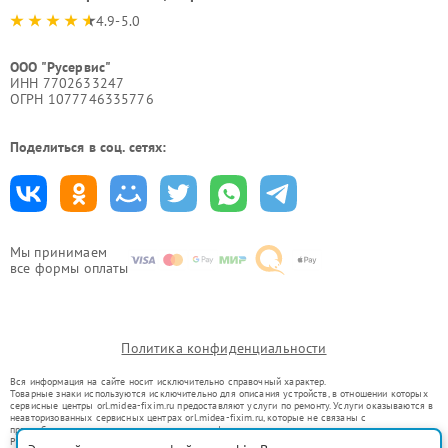
4.9-5.0
ООО "Русервис"
ИНН 7702633247
ОГРН 1077746335776
Поделиться в соц. сетях:
Мы принимаем
все формы оплаты
Политика конфиденциальности
Вся информация на сайте носит исключительно справочный характер.
Товарные знаки используются исключительно для описания устройств, в отношении которых
сервисные центры orl.midea-fixim.ru предоставляют услуги по ремонту. Услуги оказываются в
неавторизованных сервисных центрах orl.midea-fixim.ru, которые не связаны с
правообладателями товарных знаков или их официальными представителями.
Ремонт осуществляется для устройств, уже введенных в гражданский оборот в соответствии