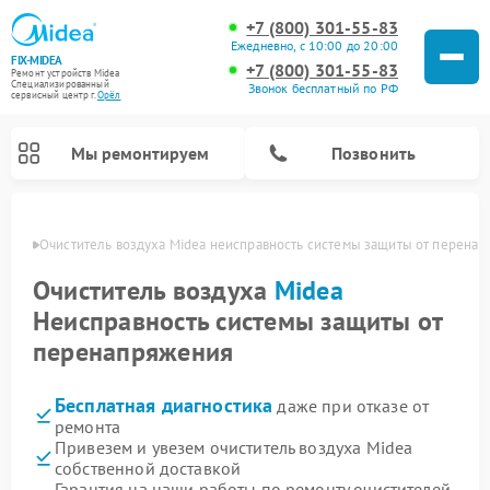
+7 (800) 301-55-83
Ежедневно, с 10:00 до 20:00
FIX-MIDEA
+7 (800) 301-55-83
Ремонт устройств Midea
Специализированный
Звонок бесплатный по РФ
cервисный центр г.
Орёл
Мы ремонтируем
Позвонить
 Орле
Очиститель воздуха Midea неисправность системы защиты от перена
Очиститель воздуха
Midea
Неисправность системы защиты от
перенапряжения
Бесплатная диагностика
даже при отказе от
ремонта
Привезем и увезем очиститель воздуха Midea
Ремонт варочных панелей Midea
Ремонт увлажнителей воздуха Midea
Ремонт водонагревателей Midea
Ремонт роботов-пылесосов Midea
Ремонт стиральных машин Midea
Ремонт микроволновых печей Midea
Ремонт вертикальных пылесосов Midea
Ремонт морозильных камер Midea
Ремонт посудомоечных машин Midea
Ремонт сушильных машин Midea
собственной доставкой
Гарантия на наши работы по ремонту очистителей