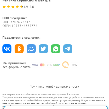
Рейтинг сервисного центра
4.9-5.0
ООО "Русервис"
ИНН 7702633247
ОГРН 1077746335776
Поделиться в соц. сетях:
Мы принимаем
все формы оплаты
Политика конфиденциальности
Вся информация на сайте носит исключительно справочный характер.
Товарные знаки используются исключительно для описания устройств, в отношении которых
сервисные центры orl.midea-fixim.ru предоставляют услуги по ремонту. Услуги оказываются в
неавторизованных сервисных центрах orl.midea-fixim.ru, которые не связаны с
правообладателями товарных знаков или их официальными представителями.