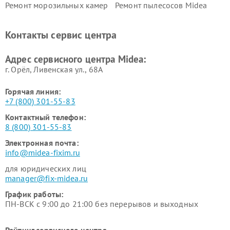
Ремонт морозильных камер
Ремонт пылесосов Midea
Midea
Ремонт вертикальных
Ремонт обогревателей Midea
Контакты сервис центра
пылесосов Midea
Ремонт вытяжек Midea
Ремонт водонагревателей
Адрес сервисного центра Midea:
Midea
г. Орёл, Ливенская ул., 68А
Горячая линия:
+7 (800) 301-55-83
Контактный телефон:
8 (800) 301-55-83
Электронная почта:
info@midea-fixim.ru
для юридических лиц
manager@fix-midea.ru
График работы:
ПН-ВСК с 9:00 до 21:00 без перерывов и выходных