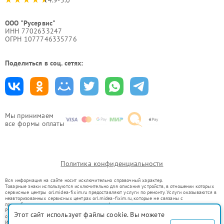
4.9-5.0
ООО "Русервис"
ИНН 7702633247
ОГРН 1077746335776
Поделиться в соц. сетях:
Мы принимаем
все формы оплаты
Политика конфиденциальности
Вся информация на сайте носит исключительно справочный характер.
Товарные знаки используются исключительно для описания устройств, в отношении которых
сервисные центры orl.midea-fixim.ru предоставляют услуги по ремонту. Услуги оказываются в
неавторизованных сервисных центрах orl.midea-fixim.ru, которые не связаны с
правообладателями товарных знаков или их официальными представителями.
Ремонт осуществляется для устройств, уже введенных в гражданский оборот в соответствии
Этот сайт использует файлы cookie. Вы можете
со статьей 1487 ГК РФ.
Использование товарных знаков не преследует цели индивидуализации услуг или введения