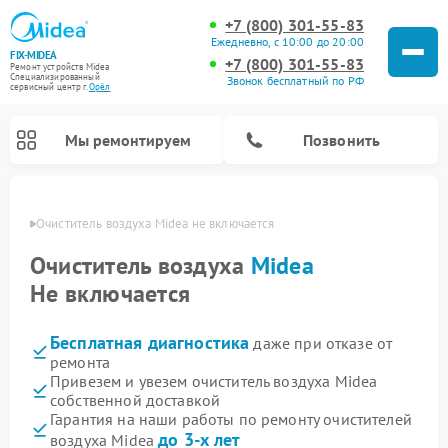
+7 (800) 301-55-83
Ежедневно, с 10:00 до 20:00
FIX-MIDEA
+7 (800) 301-55-83
Ремонт устройств Midea
Специализированный
Звонок бесплатный по РФ
cервисный центр г.
Орёл
Мы ремонтируем
Позвонить
 Орле
Очиститель воздуха Midea не включается
Очиститель воздуха
Midea
Не включается
Бесплатная диагностика
даже при отказе от
ремонта
Привезем и увезем очиститель воздуха Midea
собственной доставкой
Ремонт варочных панелей Midea
Ремонт увлажнителей воздуха Midea
Ремонт водонагревателей Midea
Ремонт роботов-пылесосов Midea
Ремонт стиральных машин Midea
Ремонт микроволновых печей Midea
Ремонт вертикальных пылесосов Midea
Ремонт морозильных камер Midea
Ремонт посудомоечных машин Midea
Ремонт сушильных машин Midea
Гарантия на наши работы по ремонту очистителей
до 3-х лет
воздуха Midea