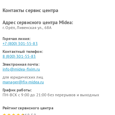
Midea
Ремонт вертикальных
Ремонт обогревателей Midea
Контакты сервис центра
пылесосов Midea
Ремонт вытяжек Midea
Ремонт водонагревателей
Адрес сервисного центра Midea:
Midea
г. Орёл, Ливенская ул., 68А
Горячая линия:
+7 (800) 301-55-83
Контактный телефон:
8 (800) 301-55-83
Электронная почта:
info@midea-fixim.ru
для юридических лиц
manager@fix-midea.ru
График работы:
ПН-ВСК с 9:00 до 21:00 без перерывов и выходных
Рейтинг сервисного центра