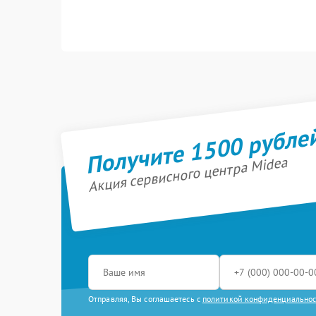
Получите 1500 рубле
Акция сервисного центра Midea
Отправляя, Вы соглашаетесь с
политикой конфиденциально