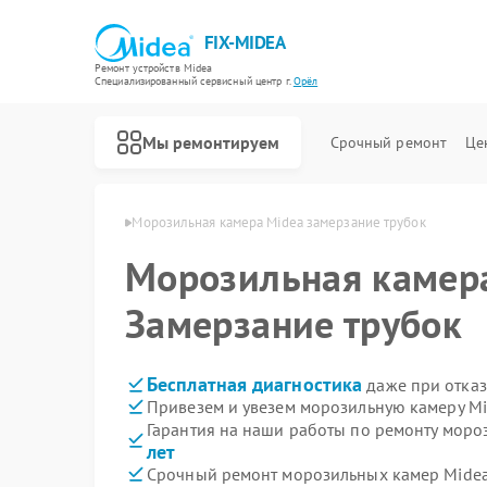
FIX-MIDEA
Ремонт устройств Midea
Специализированный cервисный центр г.
Орёл
Мы ремонтируем
Срочный ремонт
Це
камер Midea в Орле
Морозильная камера Midea замерзание трубок
Морозильная каме
Замерзание трубок
Бесплатная диагностика
даже при отказ
Привезем и увезем морозильную камеру Mi
Гарантия на наши работы по ремонту мор
лет
Срочный ремонт морозильных камер Midea 
Ремонт варочных панелей Midea
Ремонт парогенераторов Midea
Ремонт увлажнителей воздуха Midea
Ремонт очистителей воздуха Midea
Ремонт вертикальных пылесосов Midea
Ремонт водонагревателей Midea
Ремонт роботов-пылесосов Midea
Ремонт стиральных машин Midea
Ремонт посудомоечных машин Midea
Ремонт микроволновых печей Midea
Ремонт кондиционеров Midea
Ремонт духовых шкафов Midea
Ремонт сушильных машин Midea