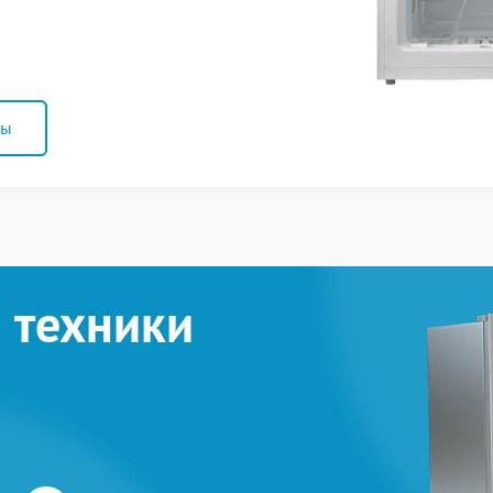
ны
 техники