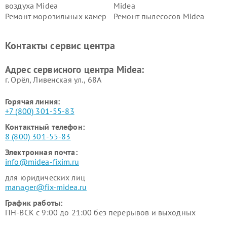
воздуха Midea
Midea
Ремонт морозильных камер
Ремонт пылесосов Midea
Midea
Ремонт вертикальных
Ремонт обогревателей Midea
Контакты сервис центра
пылесосов Midea
Ремонт вытяжек Midea
Ремонт водонагревателей
Адрес сервисного центра Midea:
Midea
г. Орёл, Ливенская ул., 68А
Горячая линия:
+7 (800) 301-55-83
Контактный телефон:
8 (800) 301-55-83
Электронная почта:
info@midea-fixim.ru
для юридических лиц
manager@fix-midea.ru
График работы:
ПН-ВСК с 9:00 до 21:00 без перерывов и выходных