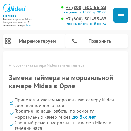
+7 (800) 301-55-83
Ежедневно, с 10:00 до 20:00
FIX-MIDEA
+7 (800) 301-55-83
Ремонт устройств Midea
Специализированный
Звонок бесплатный по РФ
cервисный центр г.
Орёл
Мы ремонтируем
Позвонить
 Орле
Морозильная камера Midea замена таймера
Замена таймера на морозильной
камере Midea в Орле
Привезем и увезем морозильную камеру Midea
собственной доставкой
Гарантия на наши работы по ремонту
до 3-х лет
морозильных камер Midea
Ремонт варочных панелей Midea
Ремонт увлажнителей воздуха Midea
Ремонт водонагревателей Midea
Ремонт роботов-пылесосов Midea
Ремонт стиральных машин Midea
Ремонт микроволновых печей Midea
Ремонт вертикальных пылесосов Midea
Ремонт очистителей воздуха Midea
Ремонт посудомоечных машин Midea
Ремонт сушильных машин Midea
Срочный ремонт морозильных камер Midea в
течении часа