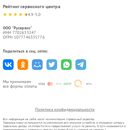
Рейтинг сервисного центра
4.9-5.0
ООО "Русервис"
ИНН 7702633247
ОГРН 1077746335776
Поделиться в соц. сетях:
Мы принимаем
все формы оплаты
Политика конфиденциальности
Вся информация на сайте носит исключительно справочный характер.
Товарные знаки используются исключительно для описания устройств, в отношении которых
сервисные центры orl.midea-fixim.ru предоставляют услуги по ремонту. Услуги оказываются в
неавторизованных сервисных центрах orl.midea-fixim.ru, которые не связаны с