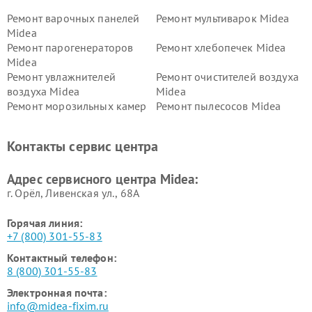
Ремонт варочных панелей
Ремонт мультиварок Midea
Midea
Ремонт парогенераторов
Ремонт хлебопечек Midea
Midea
Ремонт увлажнителей
Ремонт очистителей воздуха
воздуха Midea
Midea
Ремонт морозильных камер
Ремонт пылесосов Midea
Midea
Ремонт вертикальных
Ремонт обогревателей Midea
Контакты сервис центра
пылесосов Midea
Ремонт вытяжек Midea
Ремонт водонагревателей
Адрес сервисного центра Midea:
Midea
г. Орёл, Ливенская ул., 68А
Горячая линия:
+7 (800) 301-55-83
Контактный телефон:
8 (800) 301-55-83
Электронная почта:
info@midea-fixim.ru