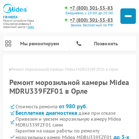
+7 (800) 301-55-83
Ежедневно, с 10:00 до 20:00
FIX-MIDEA
+7 (800) 301-55-83
Ремонт устройств Midea
Специализированный
Звонок бесплатный по РФ
cервисный центр г.
Орёл
Мы ремонтируем
Позвонить
 Орле
Ремонт морозильной камеры Midea MDRU339FZF01 в Орле
Ремонт морозильной камеры Midea
MDRU339FZF01 в Орле
от 980 руб.
Стоимость ремонта
Бесплатная диагностика
даже при отказе
Привезем и увезем морозильную камеру Midea
MDRU339FZF01 сами
Ремонт варочных панелей Midea
Ремонт увлажнителей воздуха Midea
Ремонт водонагревателей Midea
Ремонт роботов-пылесосов Midea
Ремонт стиральных машин Midea
Ремонт микроволновых печей Midea
Ремонт вертикальных пылесосов Midea
Ремонт очистителей воздуха Midea
Ремонт посудомоечных машин Midea
Ремонт сушильных машин Midea
Гарантия на наши работы по ремонту
до 3-х
морозильных камер Midea MDRU339FZF01