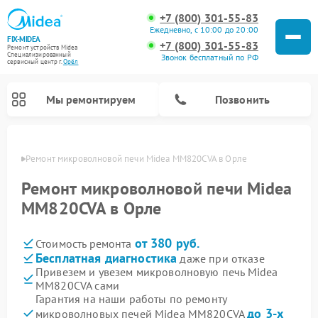
+7 (800) 301-55-83
Ежедневно, с 10:00 до 20:00
FIX-MIDEA
+7 (800) 301-55-83
Ремонт устройств Midea
Специализированный
Звонок бесплатный по РФ
cервисный центр г.
Орёл
Мы ремонтируем
Позвонить
 Орле
Ремонт микроволновой печи Midea MM820CVA в Орле
Ремонт микроволновой печи Midea
MM820CVA в Орле
от 380 руб.
Стоимость ремонта
Бесплатная диагностика
даже при отказе
Привезем и увезем микроволновую печь Midea
MM820CVA сами
Ремонт вертикальных пылесосов Midea
Ремонт варочных панелей Midea
Ремонт увлажнителей воздуха Midea
Ремонт морозильных камер Midea
Ремонт посудомоечных машин Midea
Ремонт очистителей воздуха Midea
Ремонт водонагревателей Midea
Ремонт роботов-пылесосов Midea
Ремонт стиральных машин Midea
Ремонт сушильных машин Midea
Гарантия на наши работы по ремонту
до 3-х
микроволновых печей Midea MM820CVA