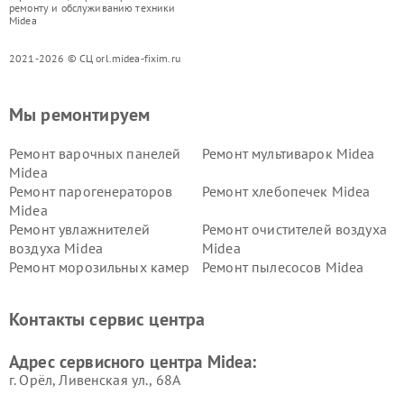
ремонту и обслуживанию техники
Midea
2021-2026 © СЦ orl.midea-fixim.ru
Мы ремонтируем
Ремонт варочных панелей
Ремонт мультиварок Midea
Midea
Ремонт парогенераторов
Ремонт хлебопечек Midea
Midea
Ремонт увлажнителей
Ремонт очистителей воздуха
воздуха Midea
Midea
Ремонт морозильных камер
Ремонт пылесосов Midea
Midea
Ремонт вертикальных
Ремонт обогревателей Midea
Контакты сервис центра
пылесосов Midea
Ремонт вытяжек Midea
Ремонт водонагревателей
Адрес сервисного центра Midea:
Midea
г. Орёл, Ливенская ул., 68А