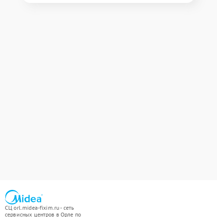
СЦ orl.midea-fixim.ru - сеть
сервисных центров в Орле по