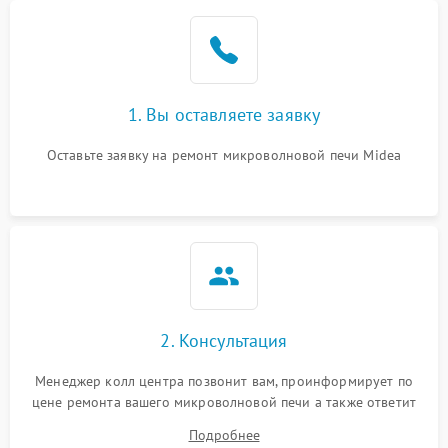
Проблемы с вентилятором
2000 ₽
Подробнее →
Поломка системы
2200 ₽
Подробнее →
охлаждения
1. Вы оставляете заявку
Не работают сенсорные
2400 ₽
Подробнее →
кнопки
Оставьте заявку на ремонт микроволновой печи Midea
Не горит подсветка
2000 ₽
Подробнее →
Сломался трансформатор
1000 ₽
Подробнее →
2. Консультация
Менеджер колл центра позвонит вам, проинформирует по
цене ремонта вашего микроволновой печи а также ответит
на все ваши вопросы.
Подробнее