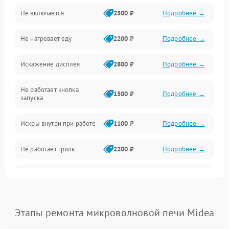
Не включается
2500 ₽
Подробнее →
Механика и внутренние элементы
Не нагревает еду
2200 ₽
Подробнее →
Механические повреждения
Искажение дисплея
2800 ₽
Подробнее →
Питание и запуск
Не работает кнопка
Нагрев и приготовление
1500 ₽
Подробнее →
запуска
Программное обеспечение
Искры внутри при работе
1100 ₽
Подробнее →
Не работает гриль
2200 ₽
Подробнее →
Перегрев или отключение
2400 ₽
Подробнее →
во время работы
Появление запаха гари
2400 ₽
Подробнее →
Этапы ремонта микроволновой печи Midea