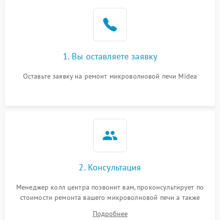
Проблемы с вентилятором
2000 ₽
Подробнее →
Поломка системы
2200 ₽
Подробнее →
охлаждения
1. Вы оставляете заявку
Не работают сенсорные
2400 ₽
Подробнее →
кнопки
Оставьте заявку на ремонт микроволновой печи Midea
Не горит подсветка
2000 ₽
Подробнее →
Сломался трансформатор
1000 ₽
Подробнее →
2. Консультация
Менеджер колл центра позвонит вам, проконсультирует по
стоимости ремонта вашего микроволновой печи а также
ответит на все ваши вопросы.
Подробнее