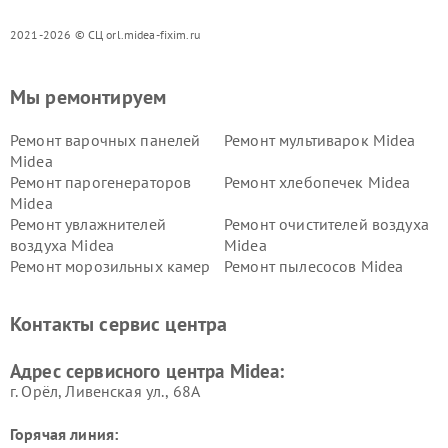
2021-2026 © СЦ orl.midea-fixim.ru
Мы ремонтируем
Ремонт варочных панелей
Ремонт мультиварок Midea
Midea
Ремонт парогенераторов
Ремонт хлебопечек Midea
Midea
Ремонт увлажнителей
Ремонт очистителей воздуха
воздуха Midea
Midea
Ремонт морозильных камер
Ремонт пылесосов Midea
Midea
Ремонт вертикальных
Ремонт обогревателей Midea
Контакты сервис центра
пылесосов Midea
Ремонт вытяжек Midea
Ремонт водонагревателей
Адрес сервисного центра Midea:
Midea
г. Орёл, Ливенская ул., 68А
Горячая линия: