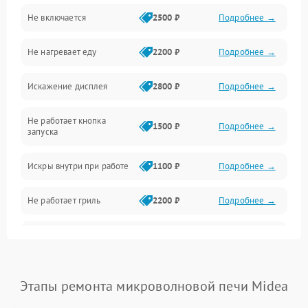
Не включается
2500 ₽
Подробнее →
Механика и внутренние элементы
Не нагревает еду
2200 ₽
Подробнее →
Механические повреждения
Искажение дисплея
2800 ₽
Подробнее →
Питание и запуск
Не работает кнопка
Нагрев и приготовление
1500 ₽
Подробнее →
запуска
Программное обеспечение
Искры внутри при работе
1100 ₽
Подробнее →
Не работает гриль
2200 ₽
Подробнее →
Перегрев или отключение
2400 ₽
Подробнее →
во время работы
Появление запаха гари
2400 ₽
Подробнее →
Этапы ремонта микроволновой печи Midea