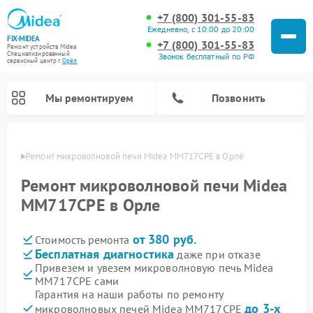
+7 (800) 301-55-83
Ежедневно, с 10:00 до 20:00
FIX-MIDEA
+7 (800) 301-55-83
Ремонт устройств Midea
Специализированный
Звонок бесплатный по РФ
cервисный центр г.
Орёл
Мы ремонтируем
Позвонить
 Орле
Ремонт микроволновой печи Midea MM717CPE в Орле
Ремонт микроволновой печи Midea
MM717CPE в Орле
от 380 руб.
Стоимость ремонта
Бесплатная диагностика
даже при отказе
Привезем и увезем микроволновую печь Midea
MM717CPE сами
Ремонт вертикальных пылесосов Midea
Ремонт варочных панелей Midea
Ремонт увлажнителей воздуха Midea
Ремонт морозильных камер Midea
Ремонт посудомоечных машин Midea
Ремонт очистителей воздуха Midea
Ремонт водонагревателей Midea
Ремонт роботов-пылесосов Midea
Ремонт стиральных машин Midea
Ремонт сушильных машин Midea
Гарантия на наши работы по ремонту
до 3-х
микроволновых печей Midea MM717CPE