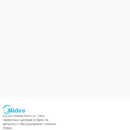
СЦ orl.midea-fixim.ru - сеть
сервисных центров в Орле по
ремонту и обслуживанию техники
Midea