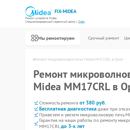
FIX-MIDEA
Ремонт устройств Midea
Специализированный cервисный центр г.
Орёл
Мы ремонтируем
Срочный ремонт
Це
печей Midea в Орле
Ремонт микроволновой печи Midea MM17CRL в Орле
Ремонт микроволно
Midea MM17CRL в О
от 380 руб.
Стоимость ремонта
Бесплатная диагностика
даже при отказ
Привезем и увезем микроволновую печь M
Гарантия на наши работы по ремонту микр
до 3-х лет
MM17CRL
Ремонт варочных панелей Midea
Ремонт парогенераторов Midea
Ремонт увлажнителей воздуха Midea
Ремонт очистителей воздуха Midea
Ремонт морозильных камер Midea
Ремонт вертикальных пылесосов Midea
Ремонт водонагревателей Midea
Ремонт роботов-пылесосов Midea
Ремонт стиральных машин Midea
Ремонт посудомоечных машин Midea
Ремонт кондиционеров Midea
Ремонт духовых шкафов Midea
Ремонт сушильных машин Midea