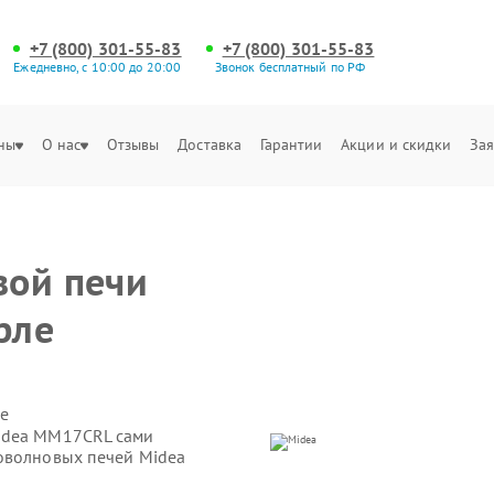
+7 (800) 301-55-83
+7 (800) 301-55-83
Ежедневно, с 10:00 до 20:00
Звонок бесплатный по РФ
ны
О нас
Отзывы
Доставка
Гарантии
Акции и скидки
Зая
вой печи
рле
е
idea MM17CRL сами
оволновых печей Midea