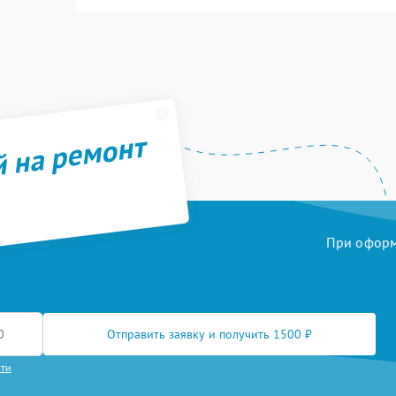
й на ремонт
При оформл
Отправить заявку и получить 1500 ₽
сти