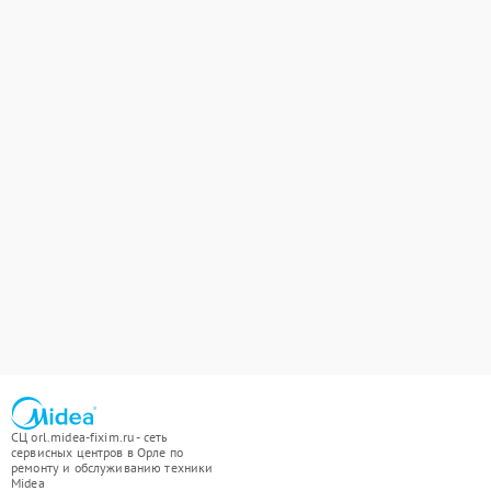
СЦ orl.midea-fixim.ru - сеть
сервисных центров в Орле по
ремонту и обслуживанию техники
Midea