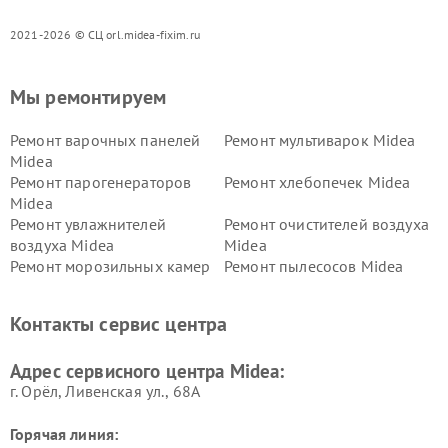
2021-2026 © СЦ orl.midea-fixim.ru
Мы ремонтируем
Ремонт варочных панелей
Ремонт мультиварок Midea
Midea
Ремонт парогенераторов
Ремонт хлебопечек Midea
Midea
Ремонт увлажнителей
Ремонт очистителей воздуха
воздуха Midea
Midea
Ремонт морозильных камер
Ремонт пылесосов Midea
Midea
Ремонт вертикальных
Ремонт обогревателей Midea
Контакты сервис центра
пылесосов Midea
Ремонт вытяжек Midea
Ремонт водонагревателей
Адрес сервисного центра Midea:
Midea
г. Орёл, Ливенская ул., 68А
Горячая линия: