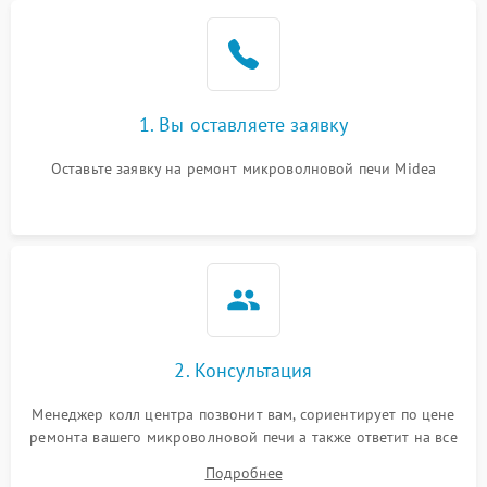
Проблемы с вентилятором
2000 ₽
Подробнее →
Поломка системы
2200 ₽
Подробнее →
охлаждения
1. Вы оставляете заявку
Не работают сенсорные
2400 ₽
Подробнее →
кнопки
Оставьте заявку на ремонт микроволновой печи Midea
Не горит подсветка
2000 ₽
Подробнее →
Сломался трансформатор
1000 ₽
Подробнее →
2. Консультация
Менеджер колл центра позвонит вам, сориентирует по цене
ремонта вашего микроволновой печи а также ответит на все
ваши вопросы.
Подробнее