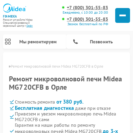
+7 (800) 301-55-83
Ежедневно, с 10:00 до 20:00
FIX-MIDEA
+7 (800) 301-55-83
Ремонт устройств Midea
Специализированный
Звонок бесплатный по РФ
cервисный центр г.
Орёл
Мы ремонтируем
Позвонить
 Орле
Ремонт микроволновой печи Midea MG720CFB в Орле
Ремонт микроволновой печи Midea
MG720CFB в Орле
от 380 руб.
Стоимость ремонта
Бесплатная диагностика
даже при отказе
Привезем и увезем микроволновую печь Midea
MG720CFB сами
Ремонт вертикальных пылесосов Midea
Ремонт варочных панелей Midea
Ремонт увлажнителей воздуха Midea
Ремонт морозильных камер Midea
Ремонт посудомоечных машин Midea
Ремонт очистителей воздуха Midea
Ремонт водонагревателей Midea
Ремонт роботов-пылесосов Midea
Ремонт стиральных машин Midea
Ремонт сушильных машин Midea
Гарантия на наши работы по ремонту
до 3-х
микроволновых печей Midea MG720CFB