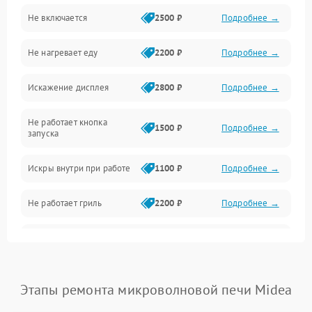
Не включается
2500 ₽
Подробнее →
Механика и внутренние элементы
Не нагревает еду
2200 ₽
Подробнее →
Механические повреждения
Искажение дисплея
2800 ₽
Подробнее →
Питание и запуск
Не работает кнопка
Нагрев и приготовление
1500 ₽
Подробнее →
запуска
Программное обеспечение
Искры внутри при работе
1100 ₽
Подробнее →
Не работает гриль
2200 ₽
Подробнее →
Перегрев или отключение
2400 ₽
Подробнее →
во время работы
Появление запаха гари
2400 ₽
Подробнее →
Этапы ремонта микроволновой печи Midea